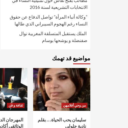
مطالب بفتح نقاش حول تمثيلية النساء في
الانتخابات التشريعية لسنة 2016
“وكالة أنباء المرأة” تواصل الدفاع عن حقوق
النساء رغم الهجوم السيبراني الذي طالها
الملك يستقبل المتسلقة المغربية نوال
صفنضلة و يوشحها بوسام
مواضيع قد تهمك
من وحي أقلامهن
ثقافة و فن
سليمان يحب الحياة… بقلم
المهرجان ال
نادية جلولي