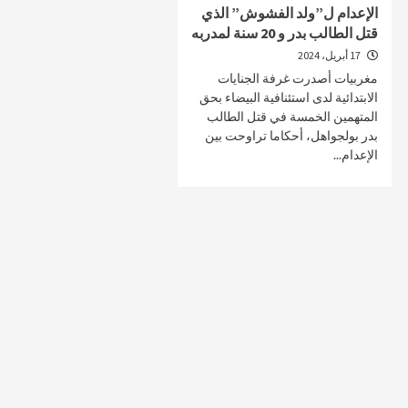
الإعدام ل”ولد الفشوش” الذي
قتل الطالب بدر و 20 سنة لمدربه
17 أبريل، 2024
مغربيات أصدرت غرفة الجنايات
صحة و تغذية
صحة و تغذية
الابتدائية لدى استئنافية البيضاء بحق
المتهمين الخمسة في قتل الطالب
خلال ندوة علمية…الإعلان عن انطلاق علاج
مراكش تحتضن
بدر بولجواهل، أحكاما تراوحت بين
سرطان البروستات في المغرب بتقنية
على أمراض ا
الإعدام...
“الهايفو”
29 أبريل، 2025
4 مايو، 2025