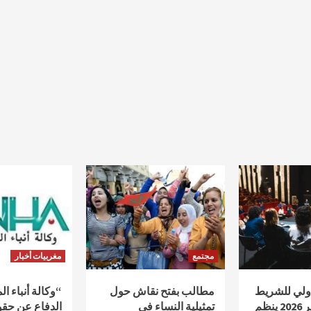
مجتمع
مغربيات أخبار
دولي للشريط
مطالب بفتح نقاش حول
“وكالة أنباء ا
الوثائقي أكادير 2026 ينظم
تمثيلية النساء في
الدفاع عن حقو