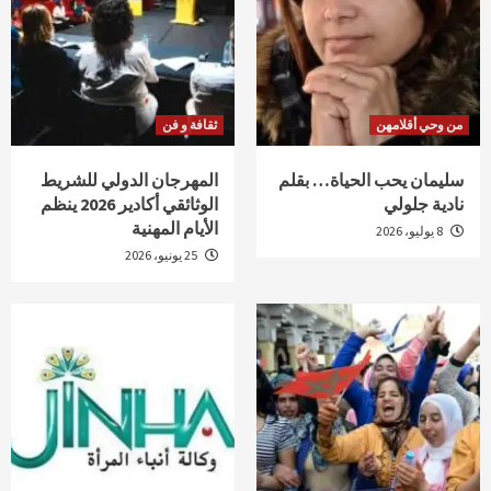
من وحي أقلامهن
ثقافة و فن
سليمان يحب الحياة… بقلم
المهرجان الدولي للشريط
نادية جلولي
الوثائقي أكادير 2026 ينظم
الأيام المهنية
8 يوليو، 2026
25 يونيو، 2026