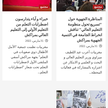
مجتمع
مجتمع
المناظرة الجهوية حول
خبراء و آباء يتدارسون
“تسريع تحول منظومة
اضطرابات التعلم من
التعليم العالي” تناقش
التعليم الأولي إلى التعليم
انخراط الجامعة في التنمية
العالي بمراكش
الجهوية بمراكش
31 مارس، 2022
31 مارس، 2022
مغربيات نظمت جمعية "الأمل
الأطفال ذوي صعوبات في
مغربيات أعرب عبد اللطيف
التعلم" بجهة مراكش آسفي
ميراوي وزير التعليم العالي و
الملتقى الأول لاضطرابات
البحث و العلمي و الابتكار عن
التعلم تحت شعار "اضطرابات
اعتزازه بالمشاركة في فعاليات
التعلم...
المحطة...