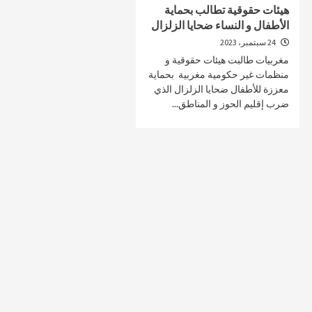
هيئات حقوقية تطالب بحماية
الأطفال و النساء ضحايا الزلزال
24 سبتمبر، 2023
مغربيات طالبت هيئات حقوقية و
صحة و تغذية
صحة و تغذية
منظمات غير حكومية مغربية بحماية
معززة للأطفال ضحايا الزلزال الذي
خلال ندوة علمية…الإعلان عن انطلاق علاج
مراكش تحتضن
ضرب إقليم الحوز و المناطق...
سرطان البروستات في المغرب بتقنية
على أمراض ا
“الهايفو”
29 أبريل، 2025
4 مايو، 2025