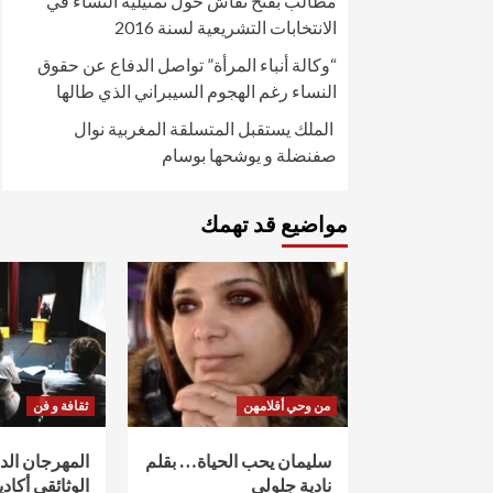
مطالب بفتح نقاش حول تمثيلية النساء في
الانتخابات التشريعية لسنة 2016
“وكالة أنباء المرأة” تواصل الدفاع عن حقوق
النساء رغم الهجوم السيبراني الذي طالها
الملك يستقبل المتسلقة المغربية نوال
صفنضلة و يوشحها بوسام
مواضيع قد تهمك
من وحي أقلامهن
ثقافة و فن
سليمان يحب الحياة… بقلم
المهرجان ال
نادية جلولي