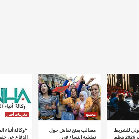
مجتمع
مغربيات أخبار
دولي للشريط
مطالب بفتح نقاش حول
“وكالة أنباء ا
الوثائقي أكادير 2026 ينظم
تمثيلية النساء في
الدفاع عن حقو