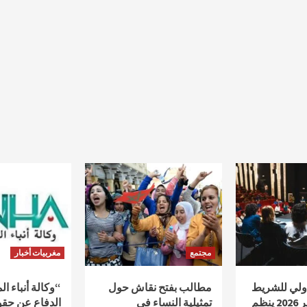
مجتمع
مغربيات أخبار
دولي للشريط
مطالب بفتح نقاش حول
“وكالة أنباء ا
الوثائقي أكادير 2026 ينظم
تمثيلية النساء في
الدفاع عن حقو