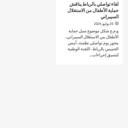
لقاء تواصلي بالرباط يناقش
حماية الأطفال من الاستغلال
السيبراني
26 يوليو، 2024
صحة و تغذية
صحة و تغذية
و.م.ع شكل موضوع سبل حماية
الأطفال من الاستغلال السيبراني،
خلال ندوة علمية…الإعلان عن انطلاق علاج
مراكش تحتضن
محور يوم تواصلي نظمته، أمس
سرطان البروستات في المغرب بتقنية
على أمراض ا
الخميس بالرباط، اللجنة الوطنية
“الهايفو”
29 أبريل، 2025
لتنسيق إجراءات...
4 مايو، 2025