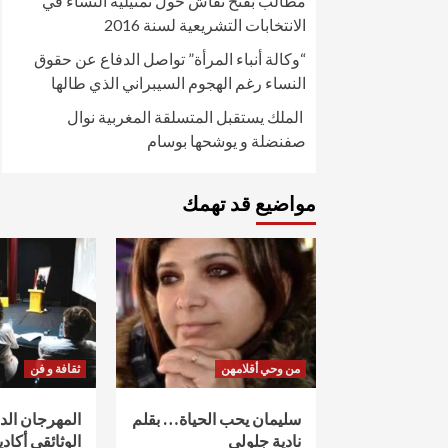
مطالب بفتح نقاش حول تمثيلية النساء في
الانتخابات التشريعية لسنة 2016
“وكالة أنباء المرأة” تواصل الدفاع عن حقوق
النساء رغم الهجوم السيبراني الذي طالها
الملك يستقبل المتسلقة المغربية نوال
صفنضلة و يوشحها بوسام
مواضيع قد تهمك
من وحي أقلامهن
ثقافة و فن
سليمان يحب الحياة… بقلم
المهرجان ال
نادية جلولي