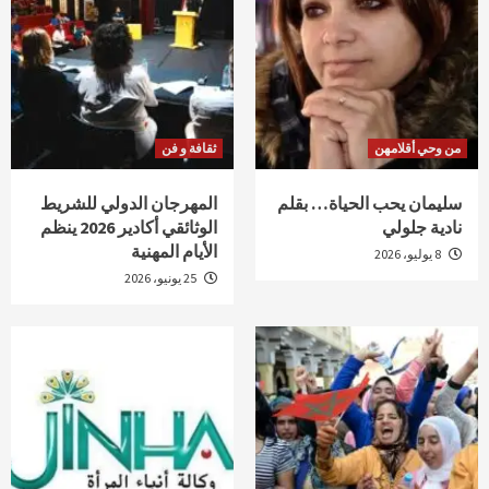
من وحي أقلامهن
ثقافة و فن
سليمان يحب الحياة… بقلم
المهرجان الدولي للشريط
نادية جلولي
الوثائقي أكادير 2026 ينظم
الأيام المهنية
8 يوليو، 2026
25 يونيو، 2026