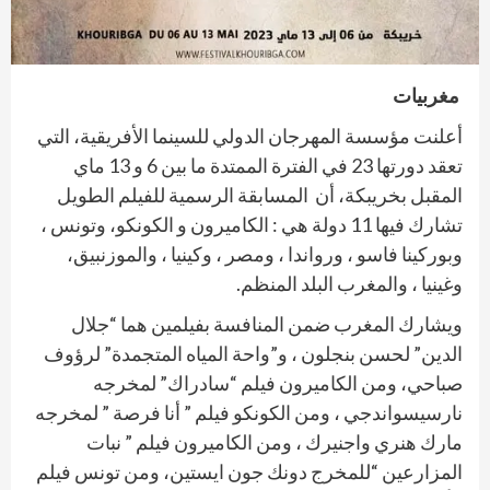
مغربيات
أعلنت مؤسسة المهرجان الدولي للسينما الأفريقية، التي
تعقد دورتها 23 في الفترة الممتدة ما بين 6 و 13 ماي
المقبل بخريبكة، أن المسابقة الرسمية للفيلم الطويل
تشارك فيها 11 دولة هي : الكاميرون و الكونكو، وتونس ،
وبوركينا فاسو ، ورواندا ، ومصر ، وكينيا ، والموزنبيق،
وغينيا ، والمغرب البلد المنظم.
ويشارك المغرب ضمن المنافسة بفيلمين هما “جلال
الدين” لحسن بنجلون ، و”واحة المياه المتجمدة” لرؤوف
صباحي، ومن الكاميرون فيلم “سادراك” لمخرجه
نارسيسواندجي ، ومن الكونكو فيلم ” أنا فرصة ” لمخرجه
مارك هنري واجنيرك ، ومن الكاميرون فيلم ” نبات
المزارعين “للمخرج دونك جون ايستين، ومن تونس فيلم