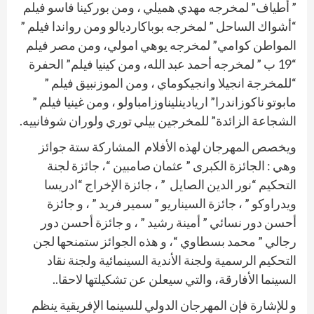
” أطياف” لمخرجه مهدي هميلي ، ومن بوركينا فاسو فيلم
“أشواك الساحل ” لمخرجه بوباكارديالو ومن رواندا فيلم ”
المواطن كوامي” لمخرجه يوهي امولي، ومن مصر فيلم
“19 ب ” لمخرجه أحمد عبد الله، ومن كينيا فيلم” الحفرة
“للمخرجة انجيلا وانجيكوماي ، ومن الموزنبيق فيلم ”
مابوتو ناكوزاندرا” اريادينليناوزامباولو ، ومن غينيا فيلم ”
الشجاعة الزائدة” للمخرجين بيلي توري ولوران شوفانييه.
ويخصص المهرجان لهذه الأفلام
المشاركة ستة جوائز
وهي : الجائزة الكبرى ” عثمان صامبين “، جائزة لجنة
التحكيم “نور الدين الصايل
” ، جائزة الإخراج “ادريسا
ويدراوكو ” ، جائزة السيناريو ” سمير فريد ” ، و جائزة
أحسن دور نسائي ” أمينة رشيد ” ، و جائزة أحسن دور
رجالي ” محمد بسطاوي “، و هذه الجوائز ستمنحها لجن
التحكيم الرسمية ولجنة الأندية السينمائية ولجنة نقاد
السينما الأفارقة، والتي سيعلن عن تشكيلتها لاحقا..
و للإشارة فإن المهرجان الدولي للسينما الإفريقية ينظم