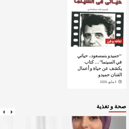
ثقافة و فن
“حميدو بنمسعود.. حياتي
في السينما”… كتاب
يكشف عن حياة و أعمال
الفنان حميدو
3 مايو، 2026
صحة و تغذية