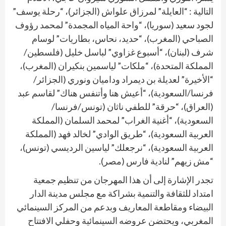
التالية : “العايلة” لمرزاق علواش (الجزائر)، “رحلة يوسف”
لجود سعيد (سوريا)، “واحة المياه المجمدة” لمحمد رؤوف
الصباحي (المغرب)، “حديد، نحاس، بطاريات” لوسام
شرف (لبنان)، “أسبوع غزاوي” لباسل خليل (فلسطين/
المملكة المتحدة)، “ملكات” لياسمين بنكيران (المغرب)،
“الأخيرة” لعديلة بن ديمراد وداميان ونوري (الجزائر/
فرنسا/السعودية)، “أعيش هنا وأتنفس هناك” لقاسم عبد
(العراق)، “حرقة” للطفي ناثان (تونس/فرنسا/
السعودية)، “أغنية الغراب” لمحمد السلمان (المملكة
العربية السعودية)، “طريق الوادي” لخالد فهد (المملكة
العربية السعودية)، “نرجعلك” لياسين الرديسي (تونس)،
“مش زيهم” لنادية فارس (مصر).
تجدر الإشارة إلى أن هذا المهرجان من تنظيم جمعية
امتداد للثقافة والتنمية بشراكة مع مجلس مدينة الدار
البيضاء ومقاطعة المعاريف وبدعم من المركز السينمائي
المغربي، ويحتضن عروضه السينمائية وحفلي الافتتاح