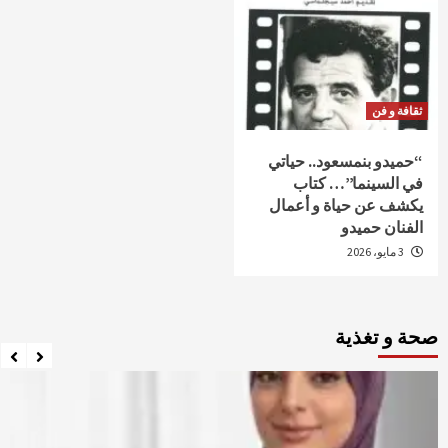
ثقافة و فن
“حميدو بنمسعود.. حياتي
في السينما”… كتاب
يكشف عن حياة و أعمال
الفنان حميدو
3 مايو، 2026
صحة و تغذية