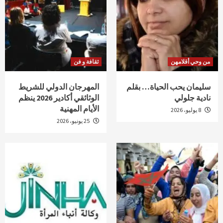
من وحي أقلامهن
ثقافة و فن
سليمان يحب الحياة… بقلم
المهرجان الدولي للشريط
نادية جلولي
الوثائقي أكادير 2026 ينظم
الأيام المهنية
8 يوليو، 2026
25 يونيو، 2026