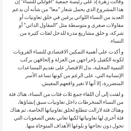
وقالت زهرة إد علي رئيسة جمعية “أفولكي للنساء” إن
هذا المشروع الذي يحمل شعار “معا” من شأنه أن يدعم
العديد من النساء اللواتي يرغبن في خلق تعاونيات أو
مقاولات صغرى و متوسطة مثل “المقاول الذاتي” أو
شركة، و خلق مشاريع مدرة للدخل لفئات كثيرة من
النساء.
و أكدت على أهمية التمكين الاقتصادي للنساء القرويات
لكونه الكفيل بإخراجهن من العزلة و إلحاقهن بركب
التنمية المحلية، بدل الاقتصار على تقديم المساعدات
الإنسانية التي، على الرغم من كونها تساعد الأسر
المتضررة، إلا أنها لا تغير واقعهم المعيش.
و لفتت إلى أن اللقاء جمع ثلاث فئات من النساء، هناك فئة
من النساء المنخرطات داخل تعاونيات سبق إنشاؤها،
وهناك فئة لازالت تتطلع لخلق تعاونياتها الخاصة، ثم هناك
فئة أخرى لها تعاونياتها لكنها تعاني بعض الصعوبات التي
تحول دون نجاحها و بلوغها الأهداف المتوخاة منها.