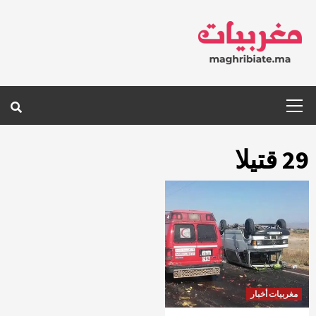
Ski
t
conten
Primary
Menu
29 قتيلا
مغربيات أخبار