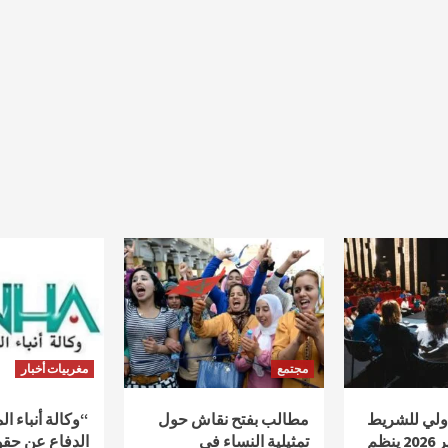
مجتمع
مغربيات أخبار
دولي للشريط
مطالب بفتح نقاش حول
“وكالة أنباء ا
الوثائقي أكادير 2026 ينظم
تمثيلية النساء في
الدفاع عن حقو