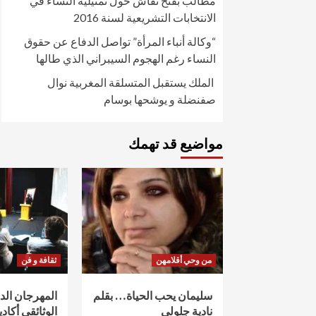
مطالب بفتح نقاش حول تمثيلية النساء في
الانتخابات التشريعية لسنة 2016
“وكالة أنباء المرأة” تواصل الدفاع عن حقوق
النساء رغم الهجوم السيبراني الذي طالها
الملك يستقبل المتسلقة المغربية نوال
صفنضلة و يوشحها بوسام
مواضيع قد تهمك
من وحي أقلامهن
ثقافة و فن
سليمان يحب الحياة… بقلم
المهرجان ال
نادية جلولي