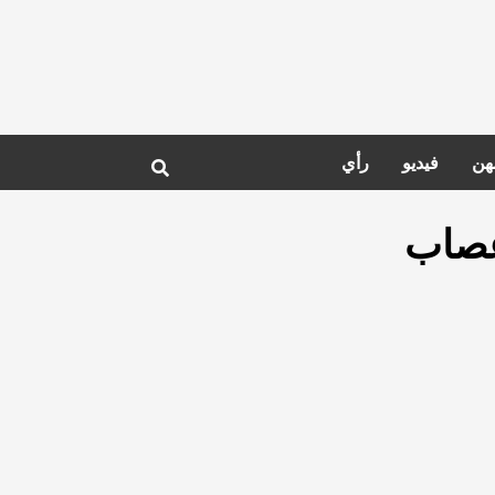
هن
فيديو
رأي
أعصاب