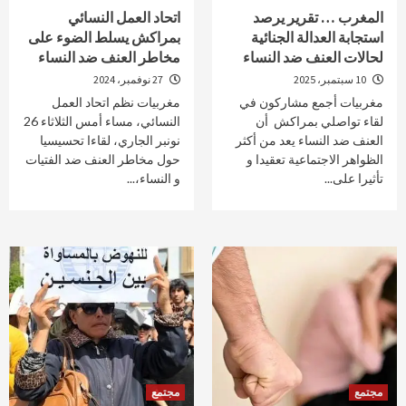
المغرب … تقرير يرصد
اتحاد العمل النسائي
استجابة العدالة الجنائية
بمراكش يسلط الضوء على
لحالات العنف ضد النساء
مخاطر العنف ضد النساء
10 سبتمبر، 2025
27 نوفمبر، 2024
مغربيات أجمع مشاركون في
مغربيات نظم اتحاد العمل
لقاء تواصلي بمراكش أن
النسائي، مساء أمس الثلاثاء 26
العنف ضد النساء يعد من أكثر
نونبر الجاري، لقاءا تحسيسيا
الظواهر الاجتماعية تعقيدا و
حول مخاطر العنف ضد الفتيات
تأثيرا على...
و النساء،...
مجتمع
مجتمع