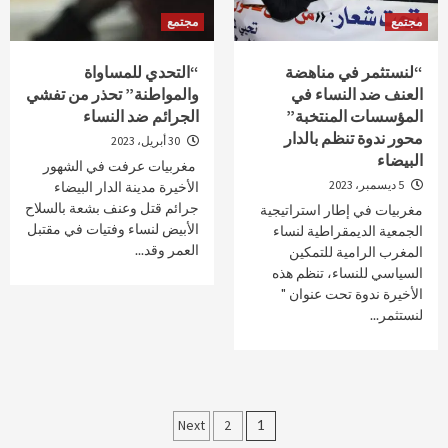
مجتمع
مجتمع
“لنستثمر في مناهضة
“التحدي للمساواة
العنف ضد النساء في
والمواطنة” تحذر من تفشي
المؤسسات المنتخبة”
الجرائم ضد النساء
محور ندوة تنظم بالدار
30 أبريل، 2023
البيضاء
مغربيات عرفت في الشهور
5 ديسمبر، 2023
الأخيرة مدينة الدار البيضاء
جرائم قتل وعنف بشعة بالسلاح
مغربيات في إطار استراتيجية
الأبيض لنساء وفتيات في مقتبل
الجمعية الديمقراطية لنساء
العمر وقد...
المغرب الرامية للتمكين
السياسي للنساء، تنظم هذه
الأخيرة ندوة تحت عنوان "
لنستثمر...
Posts
Next
2
1