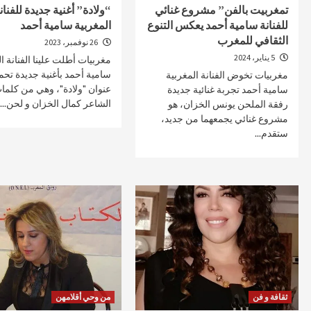
تمغربيت بالفن” مشروع غنائي
“ولادة” أغنية جديدة للفنان
للفنانة سامية أحمد يعكس التنوع
المغربية سامية أحمد
الثقافي للمغرب
26 نوفمبر، 2023
5 يناير، 2024
مغربيات أطلت علينا الفنانة ال
صحة و تغذية
صحة و تغذية
سامية أحمد بأغنية جديدة تح
مغربيات تخوض الفنانة المغربية
عنوان "ولادة"، وهي من كلما
سامية أحمد تجربة غنائية جديدة
خلال ندوة علمية…الإعلان عن انطلاق علاج
مراكش تحتضن
الشاعر كمال الخزان و لحن...
رفقة الملحن يونس الخزان، هو
سرطان البروستات في المغرب بتقنية
على أمراض ا
مشروع غنائي يجمعهما من جديد،
“الهايفو”
29 أبريل، 2025
ستقدم...
4 مايو، 2025
ثقافة و فن
من وحي أقلامهن