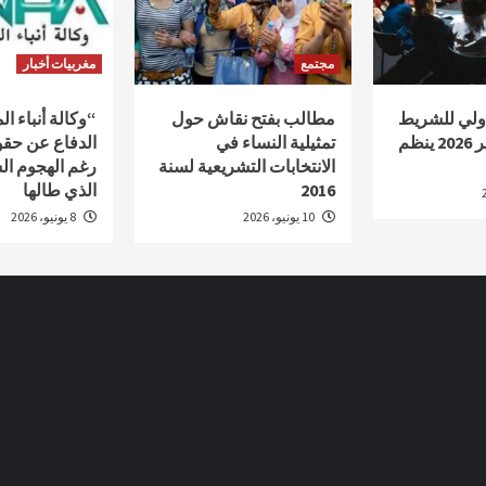
مجتمع
مغربيات أخبار
دولي للشريط
مطالب بفتح نقاش حول
“وكالة أنباء ا
الوثائقي أكادير 2026 ينظم
تمثيلية النساء في
الدفاع عن حقو
الانتخابات التشريعية لسنة
رغم الهجوم ال
2016
الذي طالها
10 يونيو، 2026
8 يونيو، 2026