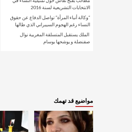
مطالب بفتح نقاش حول تمثيلية النساء في
الانتخابات التشريعية لسنة 2016
“وكالة أنباء المرأة” تواصل الدفاع عن حقوق
النساء رغم الهجوم السيبراني الذي طالها
الملك يستقبل المتسلقة المغربية نوال
صفنضلة و يوشحها بوسام
مواضيع قد تهمك