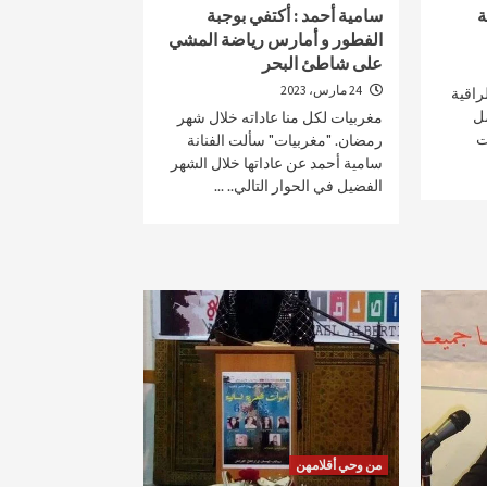
ة
سامية أحمد : أكتفي بوجبة
الفطور و أمارس رياضة المشي
على شاطئ البحر
24 مارس، 2023
راقية
صحة و تغذية
مل
مغربيات لكل منا عاداته خلال شهر
ت
رمضان. "مغربيات" سألت الفنانة
 مؤتمرا علميا يسلط الضوء
“نعم يمكننا وضع حد للسل” شعا
سامية أحمد عن عاداتها خلال الشهر
لبروستات
الداء بالمغرب
الفضيل في الحوار التالي.. ...
7 أبريل، 2025
من وحي أقلامهن