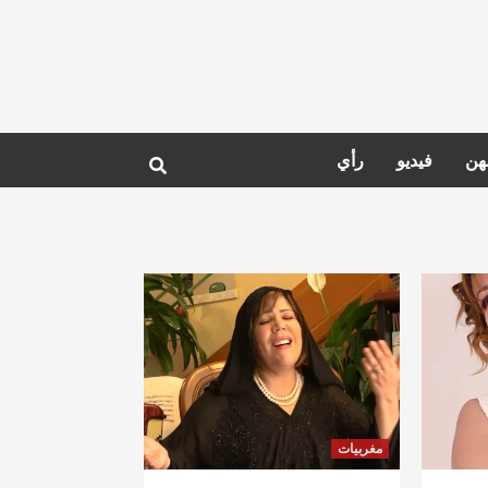
هن
فيديو
رأي
مغربيات