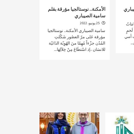
يباري
الأمكنة.. نوستالجيا مؤرقة بقلم
سامية الصيباري
25 يونيو، 2022
َاتُ
لَحمٍ
سامية الصيباري الأمكنة.. نوستالجيا
ت أمي
مؤرقة عَلى مرّ العصُور شَكّلتِ
..
المُدُن جزْءاً مُهِمّا منَ الهُوِيّة الذَاتيّة
للانسَان ،إذ اسْتطَاعَ مِنْ خِلاَلِهَا...
pa