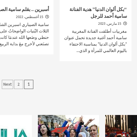
“بكل ألوان الدنيا” هدية الفنانة
أسبرين .. بقلم سامية الص
سامية أحمد للرجل
15 أغسطس، 2022
15 مارس، 2023
سامية الصيباري اسبرين الشام
الثلاث البُنيات الواضِحاتُ على 
مغربيات أطلقت الفنانة المغربية
حنطي وضَعها الله عندمَا كان
سامية أحمد أغنية جديدة تحمل عنوان
تصنَعني لأخرج معَ بداية الربيع.
"بكل ألوان الدنيا" بمناسبة الاحتفاء
باليوم العالمي للمرأة و الذي...
Posts
Next
2
1
gination