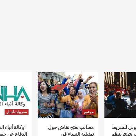
مجتمع
مغربيات أخبار
دولي للشريط
مطالب بفتح نقاش حول
“وكالة أنباء ا
الوثائقي أكادير 2026 ينظم
تمثيلية النساء في
الدفاع عن حقو