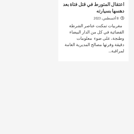
اعتقال المتورط في قتل فتاة بعد
دهسها بسيارته
8 أغسطس، 2023
مغربيات تمكنت عناصر الشرطة
صحة و تغذية
صحة و تغذية
القضائية في كل من الدار البيضاء
وطنجة، على ضوء معلومات
خلال ندوة علمية…الإعلان عن انطلاق علاج
مراكش تحتضن
دقيقة وفرتها مصالح المديرية العامة
سرطان البروستات في المغرب بتقنية
على أمراض ا
لمراقبة...
“الهايفو”
29 أبريل، 2025
4 مايو، 2025