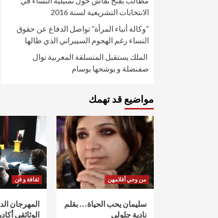
مطالب بفتح نقاش حول تمثيلية النساء في
الانتخابات التشريعية لسنة 2016
“وكالة أنباء المرأة” تواصل الدفاع عن حقوق
النساء رغم الهجوم السيبراني الذي طالها
الملك يستقبل المتسلقة المغربية نوال
صفنضلة و يوشحها بوسام
مواضيع قد تهمك
من وحي أقلامهن
ثقافة و فن
سليمان يحب الحياة… بقلم
المهرجان ال
نادية جلولي