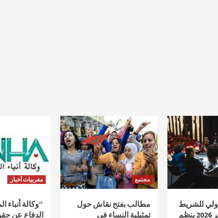
مجتمع
مغربيات أخبار
دولي للشريط
مطالب بفتح نقاش حول
“وكالة أنباء ا
الوثائقي أكادير 2026 ينظم
تمثيلية النساء في
الدفاع عن حقو