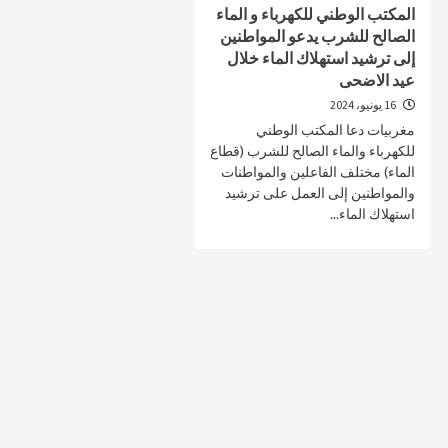
المكتب الوطني للكهرباء و الماء
الصالح للشرب يدعو المواطنين
إلى ترشيد استهلاك الماء خلال
عيد الاضحى
صحة و تغذية
صحة و تغذية
16 يونيو، 2024
مغربيات دعا المكتب الوطني
خلال ندوة علمية…الإعلان عن انطلاق علاج
مراكش تحتضن
للكهرباء والماء الصالح للشرب (قطاع
سرطان البروستات في المغرب بتقنية
على أمراض ا
الماء) مختلف الفاعلين والمواطنات
“الهايفو”
29 أبريل، 2025
والمواطنين إلى العمل على ترشيد
4 مايو، 2025
استهلاك الماء...