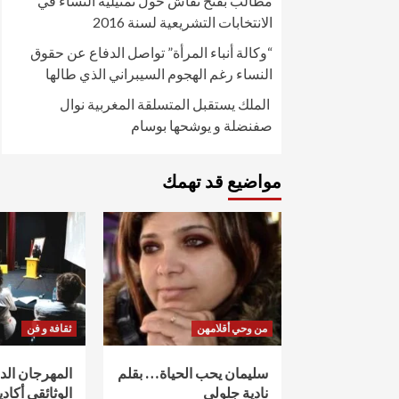
مطالب بفتح نقاش حول تمثيلية النساء في
الانتخابات التشريعية لسنة 2016
“وكالة أنباء المرأة” تواصل الدفاع عن حقوق
النساء رغم الهجوم السيبراني الذي طالها
الملك يستقبل المتسلقة المغربية نوال
صفنضلة و يوشحها بوسام
مواضيع قد تهمك
من وحي أقلامهن
ثقافة و فن
سليمان يحب الحياة… بقلم
المهرجان ال
نادية جلولي