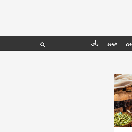
هن
فيديو
رأي