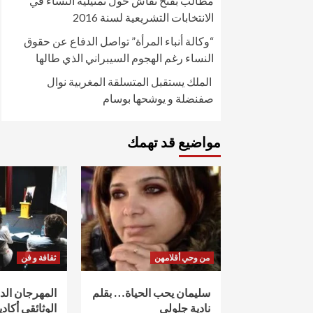
مطالب بفتح نقاش حول تمثيلية النساء في
الانتخابات التشريعية لسنة 2016
“وكالة أنباء المرأة” تواصل الدفاع عن حقوق
النساء رغم الهجوم السيبراني الذي طالها
الملك يستقبل المتسلقة المغربية نوال
صفنضلة و يوشحها بوسام
مواضيع قد تهمك
من وحي أقلامهن
ثقافة و فن
سليمان يحب الحياة… بقلم
المهرجان ال
نادية جلولي