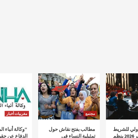
مجتمع
مغربيات أخبار
دولي للشريط
مطالب بفتح نقاش حول
“وكالة أنباء ا
الوثائقي أكادير 2026 ينظم
تمثيلية النساء في
الدفاع عن حقو