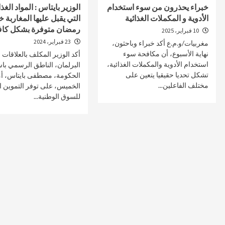
خبراء يحذرون من سوء استخدام
الوزير بايتاس : المواد الغذا
الأدوية و المكملات الغذائية
التي يقبل عليها المغاربة خ
رمضان متوفرة بشكل كا
10 فبراير، 2025
23 فبراير، 2024
مغربيات/و.م.ع أكد خبراء وباحثون،
صحة و تغذية
صحة و تغذية
نهاية الأسبوع، أن مكافحة سوء
أكد الوزير المكلف بالعلاقات 
استخدام الأدوية والمكملات الغذائية،
البرلمان، الناطق الرسمي با
خلال ندوة علمية…الإعلان عن انطلاق علاج
مراكش تحتضن
تشكل تحديا حقيقيا يتعين على
الحكومة، مصطفى بايتاس، 
سرطان البروستات في المغرب بتقنية
على أمراض ا
مختلف الفاعلين...
الخميس، على توفر التموين ا
“الهايفو”
29 أبريل، 2025
للسوق الوطنية...
4 مايو، 2025