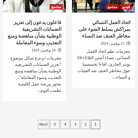
فيديو
مجتمع
مجتمع
اتحاد العمل النسائي
فاعلون يدعون إلى تعزيز
بمراكش يسلط الضوء على
الضمانات التشريعية
مخاطر العنف ضد النساء
الوطنية بشأن مناهضة ومنع
التعذيب وسوء المعاملة
27 نوفمبر، 2024
19 نوفمبر، 2024
مغربيات نظم اتحاد العمل
النسائي، مساء أمس الثلاثاء 26
مغربيات /و.م.ع شكل موضوع
نونبر الجاري، لقاءا تحسيسيا
"تعزيز الضمانات التشريعية
حول مخاطر العنف ضد الفتيات
الوطنية بشأن مناهضة ومنع
و النساء،...
التعذيب وسوء المعاملة"،
محور ورشة عمل إقليمية
نظمت اليوم...
Posts
Next
5
4
3
2
1
pagination