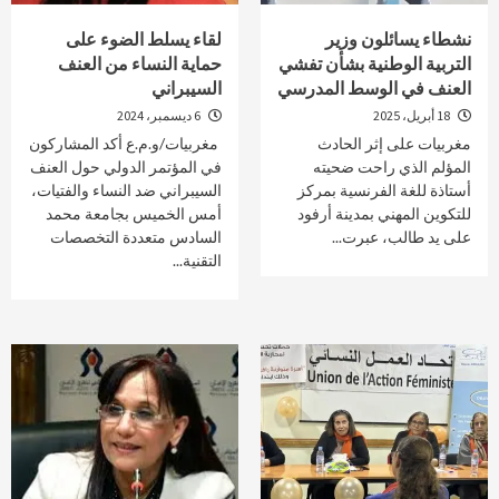
نشطاء يسائلون وزير
لقاء يسلط الضوء على
التربية الوطنية بشأن تفشي
حماية النساء من العنف
العنف في الوسط المدرسي
السيبراني
18 أبريل، 2025
6 ديسمبر، 2024
مغربيات على إثر الحادث
مغربيات/و.م.ع أكد المشاركون
المؤلم الذي راحت ضحيته
في المؤتمر الدولي حول العنف
أستاذة للغة الفرنسية بمركز
السيبراني ضد النساء والفتيات،
للتكوين المهني بمدينة أرفود
أمس الخميس بجامعة محمد
على يد طالب، عبرت...
السادس متعددة التخصصات
التقنية...