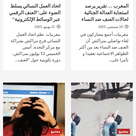
المغرب … تقرير يرصد
اتحاد العمل النسائي يسلط
استجابة العدالة الجنائية
الضوء على”العنف الرقمي
لحالات العنف ضد النساء
عبر الوسائط الإلكترونية”
10 سبتمبر، 2025
13 يونيو، 2025
مغربيات أجمع مشاركون في
مغربيات نظم اتحاد العمل
لقاء تواصلي بمراكش أن
النسائي فرع مراكش بشراكة
العنف ضد النساء يعد من أكثر
مع مركز النجدة، أمس
الظواهر الاجتماعية تعقيدا و
الخميس 12 يوليوز بمراكش،
تأثيرا على...
دورة تكوينية حول "العنف...
مجتمع
مجتمع