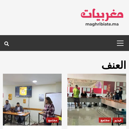
Ski
t
conten
Primary
Menu
العنف
فيديو
مجتمع
مجتمع