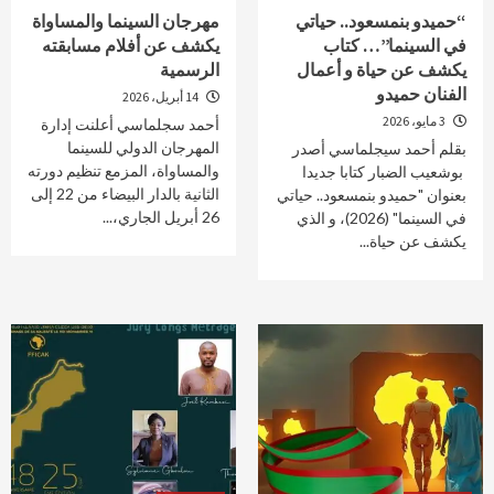
“حميدو بنمسعود.. حياتي
مهرجان السينما والمساواة
في السينما”… كتاب
يكشف عن أفلام مسابقته
يكشف عن حياة و أعمال
الرسمية
الفنان حميدو
14 أبريل، 2026
3 مايو، 2026
أحمد سجلماسي أعلنت إدارة
المهرجان الدولي للسينما
بقلم أحمد سيجلماسي أصدر
والمساواة، المزمع تنظيم دورته
بوشعيب الضبار كتابا جديدا
الثانية بالدار البيضاء من 22 إلى
بعنوان "حميدو بنمسعود.. حياتي
26 أبريل الجاري،...
في السينما" (2026)، و الذي
يكشف عن حياة...