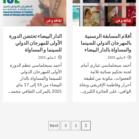
ثقافة و فن
ثقافة و فن
أفلام المسابقة الرسمية
الدار البيضاء تحتضن الدورة
بالمهرجان الدولي للسينما
الأولى للمهرجان الدولي
والمساواة بالدار البيضاء
للسينما و المساواة
4 مايو، 2025
2 مايو، 2025
أحمد سيجلماسي تتبارى أمام
أحمد سيجلماسي تنظم الدورة
لجنة تحكيم نسائية ثلاثية
الأولى للمهرجان الدولي
العضوات، مكونة من لطيفة
للسينما والمساواة بالدار
أحرار وفاطمة الإفريقي ونجاة
البيضاء من 14 إلى 17 ماي
الوافي، على الجائزة الكبرى...
2025 بالمركب الثقافي محمد...
Posts
Next
3
2
1
pagination