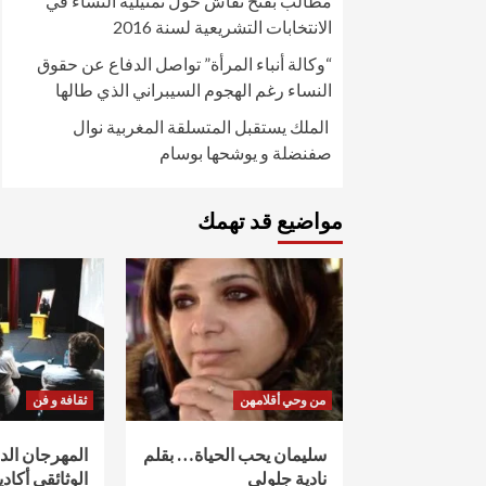
مطالب بفتح نقاش حول تمثيلية النساء في
الانتخابات التشريعية لسنة 2016
“وكالة أنباء المرأة” تواصل الدفاع عن حقوق
النساء رغم الهجوم السيبراني الذي طالها
الملك يستقبل المتسلقة المغربية نوال
صفنضلة و يوشحها بوسام
مواضيع قد تهمك
من وحي أقلامهن
ثقافة و فن
سليمان يحب الحياة… بقلم
المهرجان ال
نادية جلولي