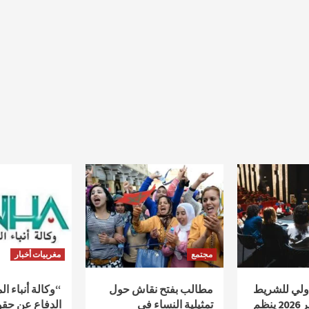
مجتمع
مغربيات أخبار
دولي للشريط
مطالب بفتح نقاش حول
“وكالة أنباء ا
الوثائقي أكادير 2026 ينظم
تمثيلية النساء في
الدفاع عن حقو