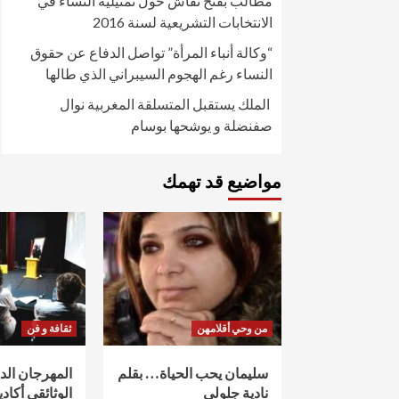
مطالب بفتح نقاش حول تمثيلية النساء في
الانتخابات التشريعية لسنة 2016
“وكالة أنباء المرأة” تواصل الدفاع عن حقوق
النساء رغم الهجوم السيبراني الذي طالها
الملك يستقبل المتسلقة المغربية نوال
صفنضلة و يوشحها بوسام
مواضيع قد تهمك
من وحي أقلامهن
ثقافة و فن
سليمان يحب الحياة… بقلم
المهرجان ال
نادية جلولي