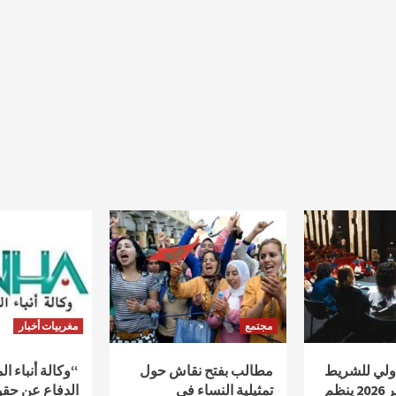
مجتمع
مغربيات أخبار
دولي للشريط
مطالب بفتح نقاش حول
“وكالة أنباء ا
الوثائقي أكادير 2026 ينظم
تمثيلية النساء في
الدفاع عن حقو