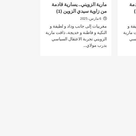
دمة
مارية الزويني.. يسارية قادمة
من زاوية سيدي الزوين (1)
6 مارس، 2025
فة و
مغربيات إلى جانب وداد و لطيفة و
صحة و تغذية
ت مارية
النكية و فاطنة و خديجة، ذاقت مارية
اسي
الزويني تجربة الاعتقال السياسي
 مؤتمرا علميا يسلط الضوء
“نعم يمكننا وضع حد للسل” شعا
بدرب مولاي...
لبروستات
الداء بالمغرب
7 أبريل، 2025