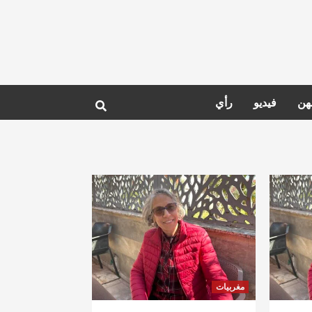
هن
فيديو
رأي
مغربيات