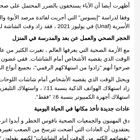
أظهرت أيضا أن الآباء يستخفون بالضرر المحتمل على صحة
وفقا لدراسة
“
إبسوس
”
التي أجريت لفائدة مرصد الأبوة وال
الأسرية
(Unaf)
في يوليوز
2021
، فقد زاد وقت الشاشة ل
الحجر الصحي والعمل عن بعد والمدرسة في المنزل
مع الأزمة الصحية التي يعرفها العالم ، تغيرت الكثير من عا
الوقت الذي يقضيه الأشخاص أمام الشاشات
.
ففي غضون س
صرحوا أنهم
“
زادوا من استهلاكهم الرقمي
“
، بجميع أنواع ا
ويحتل الوقت الذي يقضيه الأشخاص أمام شاشات اللوحات ال
زاد استهلاك الهواتف الذكية بنسبة
11
٪ ، واستهلاك التليفز
استهلاك أجهزة الكمبيوتر بنسبة
6
٪
“
فقط
“.
عادات جديدة تأخذ مكانها في الحياة اليومية
دق المهنيون والجمعيات الصحية ناقوس الخطر و أبدوا انزع
يعتقدون أن العادات التي أضحت تترسخ من الصعب تغييرها
“
بقضائهم الكثير من الوقت أمام الشاشات
”
لكنهم يقولون
“