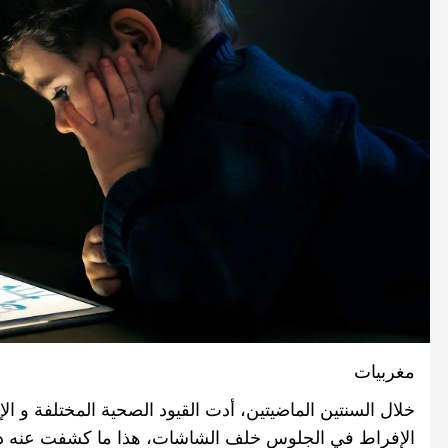
صحة و تغذية
صحة و تغذية
خلال ندوة علمية…الإعلان عن انطلاق علاج
مراكش تحتضن
سرطان البروستات في المغرب بتقنية
على أمراض ا
“الهايفو”
29 أبريل، 2025
4 مايو، 2025
مغربيات
خلال السنتين الماضيتين، أدت القيود الصحية المختلفة و ال
الإفراط في الجلوس خلف الشاشات، هذا ما كشفت عنه د