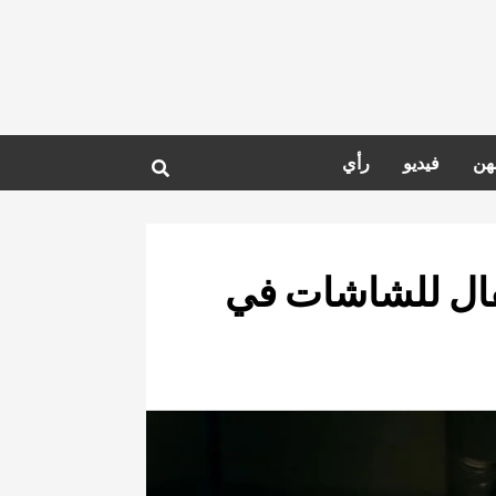
هن
فيديو
رأي
فال للشاشات في