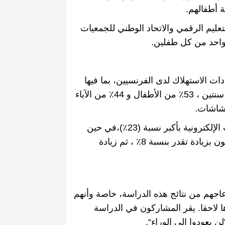
 أطفالهم
.
تعليم الرقمي والاتحاد الوطني للجمعيات
واحد من كل طفلين
.
دات الاستهلاك لدى الفرنسيين، بما فيها
نتين ،
53
٪ من الأطفال و
44
٪ من الآباء
لشاشات
.
إلكترونية بأكبر نسبة
(23
٪
)
،في حين
يون بزيادة تقدر بنسبة
8
٪ ، ثم زيادة
اجهم من نتائج هذه الدراسة، خاصة وأنهم
 لاحقا
.
يقر المشاركون في الدراسة
لن يعودوا إلى الوراء
“.