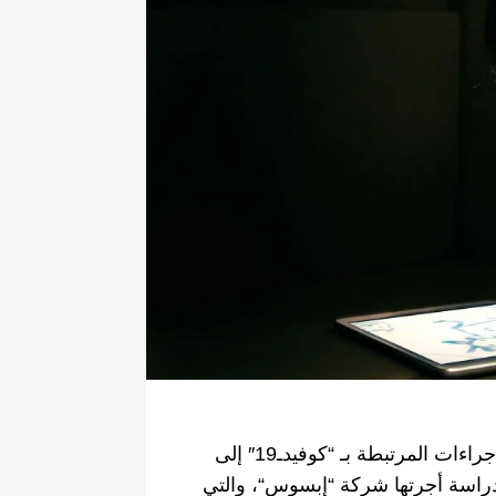
صحة و تغذية
 مؤتمرا علميا يسلط الضوء
“نعم يمكننا وضع حد للسل” شعا
لبروستات
الداء بالمغرب
7 أبريل، 2025
إجراءات المرتبطة بـ
“
كوفيدـ
19″
إلى
راسة أجرتها شركة
“
إبسوس
“
، والتي