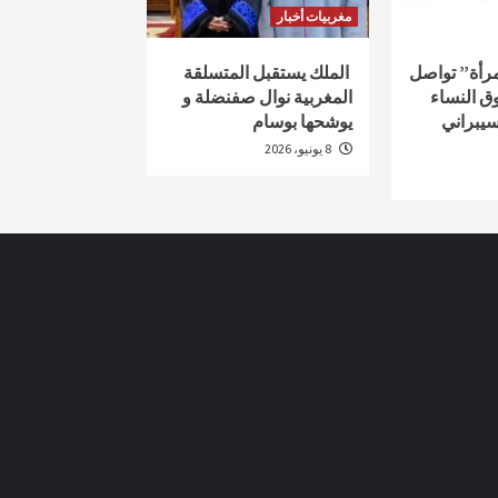
مغربيات أخبار
لمرأة” تواصل
الملك يستقبل المتسلقة
ق النساء
المغربية نوال صفنضلة و
سيبراني
يوشحها بوسام
8 يونيو، 2026