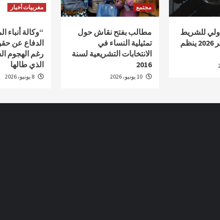
مجتمع
مغربيات أخبار
دولي للشريط
مطالب بفتح نقاش حول
“وكالة أنباء ا
الوثائقي أكادير 2026 ينظم
تمثيلية النساء في
الدفاع عن حقو
الانتخابات التشريعية لسنة
رغم الهجوم ال
2016
الذي طالها
10 يونيو، 2026
8 يونيو، 2026