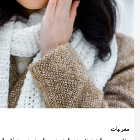
صحة و تغذية
صحة و تغذية
خلال ندوة علمية…الإعلان عن انطلاق علاج
مراكش تحتضن
سرطان البروستات في المغرب بتقنية
على أمراض ا
“الهايفو”
29 أبريل، 2025
4 مايو، 2025
مغربيات