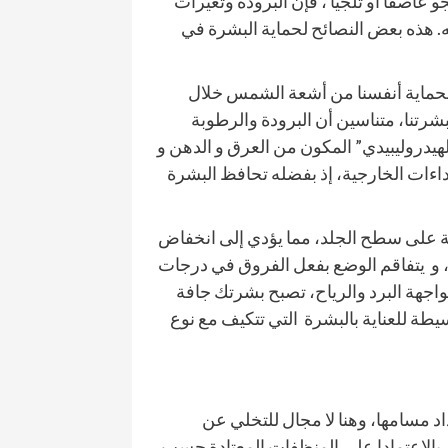
عاصفا أو ثلجيا ، فإن البرودة وتغيرات
. هذه بعض النصائح لحماية البشرة في
 لحماية أنفسنا من أشعة الشمس خلال
شرتنا، متناسين أن البرودة والرطوبة
هيدروليبيدي” المكون من العرق و الدهن و
ءات الخارجية، إذ بفضله تحافظ البشرة
موية على سطح الجلد، مما يؤدي إلى انخفاض
ة، و يتفاقم الوضع بفعل الفروق في درجات
واجهة البرد والرياح، تصبح بشرتك جافة
يطة للعناية بالبشرة التي تتكيف مع نوع
اد مسامها، وهنا لا مجال للتخلي عن
 بالاعتمادا على المنظفات المعتادة حسب