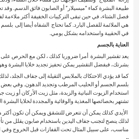
طبيعة البشرة كماء “ميسيلار” أو الصابون فائق الدسم. وقد ت
فصل الشتاء، في حين تبقى التركيبات الخفيفة أكثر ملاءمة لفصل
هي الملائمة للفصل البارد. كما تحتاج
الشفاه أيضا إلى
بلسم ا
في الحقيبة واستخدامه بشكل يومي.
العناية بالجسم
يعد تقشير البشرة
أمرا ضروريا كذلك ، لكن مع الحرص على اخ
بشرتك، فبفضل التقشير يمكن تحفيز تجديد خلايا البشرة وهو يع
كما قد يؤدي الاحتكاك بالملابس الثقيلة إلى جفاف الجلد، لذل
بلسم الجسم أو الحليب المرطب وتجديد الدهون. وفي بعض ا
استخدام الزيوت النباتية والزبدة، مثل زيت الأركان أو زيت ج
تشتهر بخصائصها المغذية والوقائية والمجددة لخلايا البشرة ال
الأيدي كذلك يمكن أن تتعرض للتشقق ويمكن أن تكون أكثر ه
لذلك ينصح لتجنب جفاف اليدين باستخدام صابون يقلل من تأث
مناسب، على سبيل المثال تحت القفازات قبل الخروج وفي الم