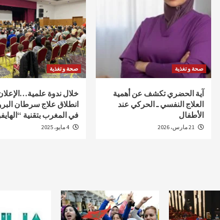
صحة و تغذية
صحة و تغذية
آية الحضري تكشف عن أهمية
خلال ندوة علمية…الإعلا
العلاج النفسي ـ الحركي عند
انطلاق علاج سرطان البر
الأطفال
في المغرب بتقنية “الهايف
21 مارس، 2026
4 مايو، 2025