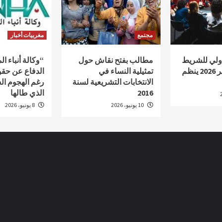
مجتمع
مغربيات أخبار
دولي للشريط
مطالب بفتح نقاش حول
“وكالة أنباء ا
الوثائقي أكادير 2026 ينظم
تمثيلية النساء في
الدفاع عن حقو
الانتخابات التشريعية لسنة
رغم الهجوم ال
2016
الذي طالها
10 يونيو، 2026
8 يونيو، 2026