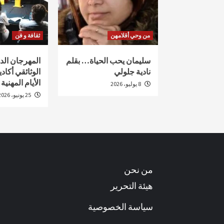
من وحي أقلامهن
ثقافة و فن
سليمان يحب الحياة… بقلم
المهرجان ال
نادية جلولي
الأيام المهنية
8 يوليو، 2026
25 يونيو، 2026
من نحن
هيئة التحرير
سياسة الخصوصية