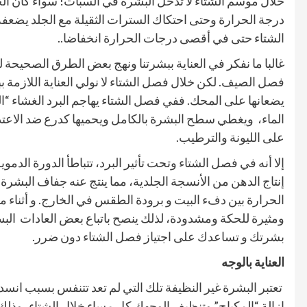
خلال موسم الشتاء لا تدخل البشرة في السبات! سواء كان الجو 
درجة الحرارة وحتى احتكاك السترات الثقيلة مع الجلد يضعفه
الشتاء حتى في أقصى درجات الحرارة انخفاضا..
غالبا ما نفكر في العناية ببشرتنا ونهج بعض الطرق الصحيحة
فصل الصيف. لكن خلال فصل الشتاء لا نولي العناية اللازمة بب
يضعانها على المحك. ففي فصل الشتاء يهاجم البرد الغشاء “ال
الماء،
ويغطي سطح البشرة بالكامل ويحميها كدرع ضد الاعتدا
على الليونة والترطيب.
إلا أنه في فصل الشتاء وتحت تأثير البرد، تتباطأ الدورة الد
إنتاج الدهن من الأنسجة الجلدية، مما ينتج عنه جفاف البشر
الحرارة بين دفء البيت و برودة الطقس في الخارج. و أثناء م
ومثيرة للحكة ومشدودة،
لذلك ينصح باتباع بعض العادات البس
بشرتك و تساعدك على اجتياز فصل الشتاء دون ضرر.
العناية بالوجه
تعتبر البشرة غير النظيفة تلك التي لم تعد تتنفس بسبب انسد
إزالة
“المكياج” وتنظيف الوجهك كل مساء خلال الشتاء، وذلك