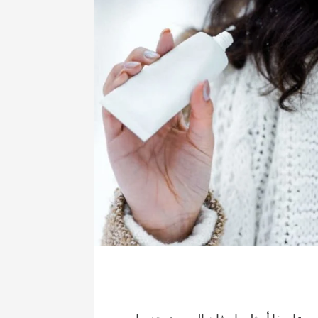
صحة و تغذية
 مؤتمرا علميا يسلط الضوء
“نعم يمكننا وضع حد للسل” شعا
لبروستات
الداء بالمغرب
7 أبريل، 2025