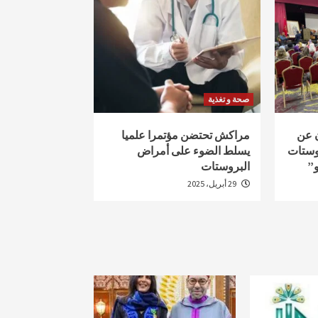
صحة و تغذية
ن عن
مراكش تحتضن مؤتمرا علميا
وستات
يسلط الضوء على أمراض
و”
البروستات
29 أبريل، 2025