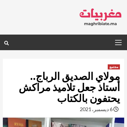
Ski
t
conten
Primary
Menu
مجتمع
مولاي الصديق الرباج..
أستاذ جعل تلاميذ مراكش
يحتفون بالكتاب
6 ديسمبر، 2021