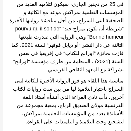
في
25
من دجنبر الجاري، سيكون لتلاميذ العديد من
المؤسسات التعلمية بمراكش موعد مع الكاتبة و
الصحفية لبنى السراج، من أجل مناقشة روايتها الأخيرة
“
شريطة أن يكون بمزاج جيد
“
“pourvu
de
soit
il
qu
humeur”
Bonne
وهي الرواية التي صدرت طبعتها
الثالثة عن دار النشر
“
أو ديابل فوفير
“
ل
سنة
2021
، كما
فازت بجائزة
“
اورانج للكتاب
“
في إفريقيا في نفس
السنة (2021)
، المنظمة من طرف مؤسسة
“
اورانج
”
بشراكة مع المعهد الثقافي الفرنسي
.
مناسبة هذا اللقاء هو فوز الرواية الأخيرة للكاتبة لبنى
السراج باختيار التلاميذ لها من بين ست روايات لكتاب
آخرين، دأب نادي القراءة الذي أنشأه أستاذ اللغة
الفرنسية مولاي الصديق الرباج، بمعية مجموعة من
الأساتذة بعدد من المؤسسات التعليمية بمراكش،
لتشجيع وحث التلاميذ و التلميذات على القراءة
.