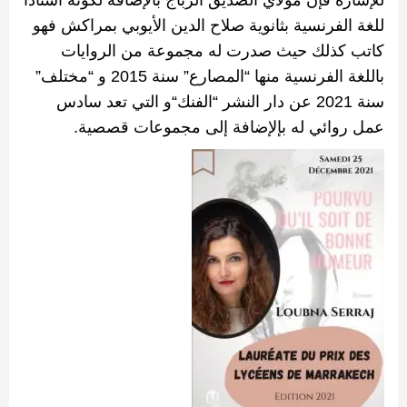
للإشارة
فإن
مولاي الصديق الرباج بالإضافة لكونه أستاذا
للغة الفرنسية بثانوية صلاح الدين الأيوبي بمراكش فهو
كاتب كذلك حيث صدرت
له
مجموعة
من
الروايات
باللغة
الفرنسية
منها
“
المصارع
”
سنة
2015
و
“
مختلف
”
سنة
2021
عن
دار
النشر
“
الفنك
“
و
التي
تعد
سادس
عمل
روائي
له
بإلإضافة إلى مجموعات قصصية
.