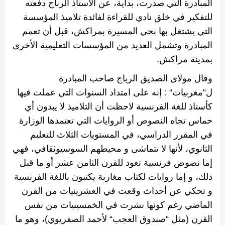
المبادرة التي صدرت، بداية، عن الأستاذ الرباج دفعته
للتفكير في خلق نادي للقراءة لفائدة تلاميذ المؤسسة
التي يشتغل بها بحي المسيرة بمراكش، قبل أن تعمم
المبادرة وتشمل العديد من المؤسسات التعليمية الأخرى
بمدينة مراكش
.
وقال
مولاي
الصديق
الرباج صاحب المبادرة
ل
“
مغربيات
“
:
إنه على امتداد السنوات التي عملت فيها
كأستاذ للغة الفرنسية لاحظت أن التلاميذ لا يبدون أي
حماس تجاه النصوص أو الروايات التي تعتمدها الوزارة
في المقرر الدراسي، في المستويات الثلاث للتعليم
الثانوي، لأنها لا تتماشى و محيطهم السوسيوثقافي، فهي
إما نصوص فرنسية تعود للقرن الثامن عشر أو ما قبل
ذلك، و إما روايات لكتاب مغاربة يكتبون باللغة الفرنسية
و تحكي عن أحداث وقعت في العشرينيات من القرن
الماضي رغم كونها نشرت في الخمسينيات من نفس
القرن (مثل
“
صندوق العجب
“
لأحمد الصفريوي)، وهو ما