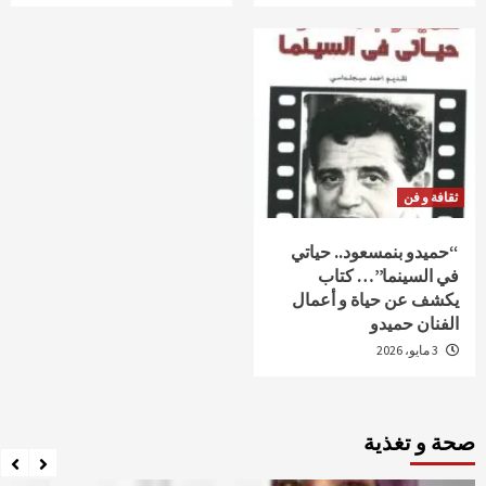
ثقافة و فن
“حميدو بنمسعود.. حياتي
في السينما”… كتاب
يكشف عن حياة و أعمال
الفنان حميدو
3 مايو، 2026
صحة و تغذية