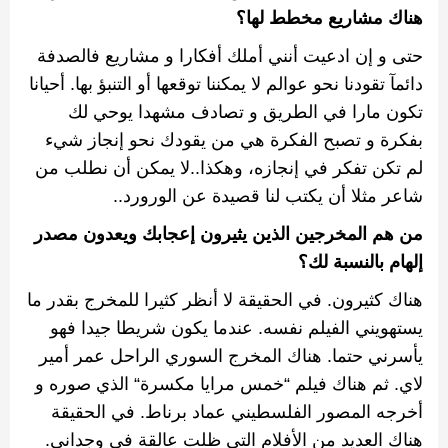
هناك مشاريع مخطط لها؟
حتى و إن ادعيت أنني أملك أفكارا و مشاريع فالصدفة
دائمآ تقودنا نحو عوالم لا يمكننا توقعها أو التنبؤ بها
.
أحيانا
تكون مارا في الطريق و تصادف مشهدا يوحي لك
بفكرة و تصبح الفكرة هي من يقودك نحو إنجاز شيء
لم تكن تفكر في إنجازه،
وهكذا
..
لا يمكن أن نطلب من
شاعر مثلا أن يكتب لنا قصيدة عن الورورد
..
من هم المخرجين الذين يثيرون إعجابك ويعدون مصدر
إلهام بالنسبة لك؟
هناك كثيرون
.
في الحقيقة لا أنظر كثيرا للمخرج بقدر ما
يستهويني الفيلم نفسه
.
عندما يكون شريطا جيدا فهو
يأسرني حتما
.
هناك المخرج السوري الراحل عمر أمير
لاي
.
ثم هناك فيلم
“
خمس مرايا مكسرة
“
الذي صوره و
أخرجه المصور الفلسطيني عماد برناط
.
في الحقيقة
هناك العديد من الأفلام التي ظلت عالقة في وجداني
.