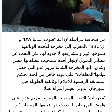
من صحافية مراسلة لإذاعة
“
صوت ألمانيا
DW”
و
ال
“BBC”
بالمغرب إلى مخرجة للأفلام الوثائقية
.
طموحها كبير و مشاريعها لا حدود لها، لكن البحث عن
مصادر التمويل لإنجاز أفلام تستجيب لتطلعاتها مضن
وشاق
..
إنها المخرجة الشابة مريم عدو التي حصل
فيلمها
“
المعلقات
“
على تنويه خاص من لجنة تحكيم
المسابقة الرسمية للأفلام الوثائقية الطويلة في
المهرجان الدولي لفيلم المرأة بسلا
.
“
مغربيات
“
التقت بالمخرجة المغربية مريم عدو، على
هامش المهرجان، للحديث عن فيلمها
:
المعلقات
“
و
مشاريعها المستقبلية و الإكراهات التي تواجهها في هذا