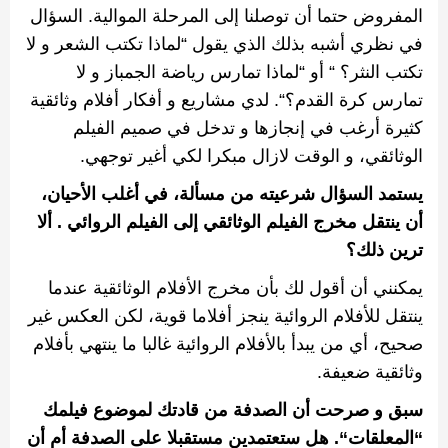
المفروض حتما أن توصلنا إلى المرحلة الموالية
.
السؤال
في نظري أشبه بذلك الذي يقول
“
لماذا تكتب الشعر و لا
تكتب النثر؟
“
أو
“
لماذا تمارس رياضة الجمباز و لا
تمارس كرة القدم؟
“
.
لدي مشاريع و أفكار أفلام وثائقية
كثيرة أرغب في إنجازها و تدخل في صميم الفيلم
الوثائقي، و الوقت لازال مبكرا لكي أغير توجهي
.
يستمد السؤال شرعيته من مسألة، في أغلب الأحيان،
أن ينتقل مخرج الفيلم الوثائقي إلى الفيلم الروائي
.
ألا
ترين ذلك؟
يمكنني أن أقول لك بأن مخرج الأفلام الوثائقية عندما
ينتقل للأفلام الروائية ينجز أفلاما قوية، لكن العكس غير
صحيح، أي من يبدأ بالأفلام الروائية غالبا ما ينتهي بأفلام
وثائقية ضعيفة
.
سبق و صرحت أن الصدفة من قادتك لموضوع فيلمك
“
المعلقات
“
.
هل ستعتمدين مستقبلا على الصدفة أم أن