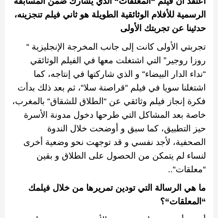
أعتقد أن فيلم
“
المعلقات
“
الذي يشارك ضمن المسابقة
الرسمية للأفلام الوثائقية الطويلة هو ثاني فيلم تنجزينه،
حدثينا
عن
تجربتك
الأولى
تجربتي الأولى كانت إلى جانب المخرجة الإنجليزية
“‬
روزا
روجير
”
التي اشتغلت معها في الفيلم الوثائقي
“
نداء الدار البيضاء
“
و الذي شاركتها في إنتاجه، كما
اشتغلنا سويا في فيلم
“
قراصنة سلا
“
، ثم بعد ذلك بدأت
فكرة إنجاز فيلم وثائقي عن
“
الطلاق للشقاق
“
بالمغرب،
خاصة بعد المشاكل التي طرحها دخول مدونة الأسرة
حيز التطبيق، كما سبق و أوضحت خلال الندوة
الصحفية، لأجد نفسي و قد توجهت نحو وضعية أخرى
لنساء لم يتمكن من الحصول على الطلاق و بقين
“
معلقات
“
..
ما هي الرسالة التي تودين تمريرها من خلال فيلمك
“
المعلقات
“
؟