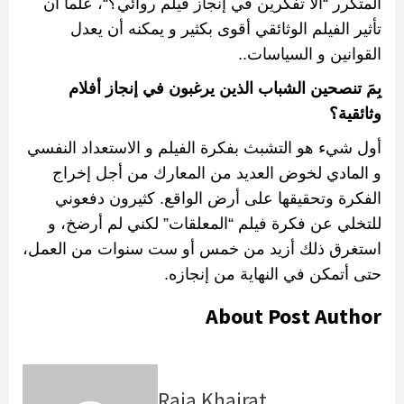
المتكرر
“
ألا تفكرين في إنجاز فيلم روائي؟
“
، علما أن
تأثير الفيلم الوثائقي أقوى بكثير و يمكنه أن يعدل
القوانين و السياسات
..
بِمَ تنصحين الشباب الذين يرغبون في إنجاز أفلام
وثائقية؟
أول شيء هو التشبث بفكرة الفيلم و الاستعداد النفسي
و المادي لخوض العديد من المعارك من أجل إخراج
الفكرة وتحقيقها على أرض الواقع
.
كثيرون دفعوني
للتخلي عن فكرة فيلم
“
المعلقات
”
لكني
لم
أرضخ،
و
استغرق
ذلك
أزيد من خمس أو ست سنوات من العمل،
حتى أتمكن في النهاية من إنجازه
.
About Post Author
Raja Khairat