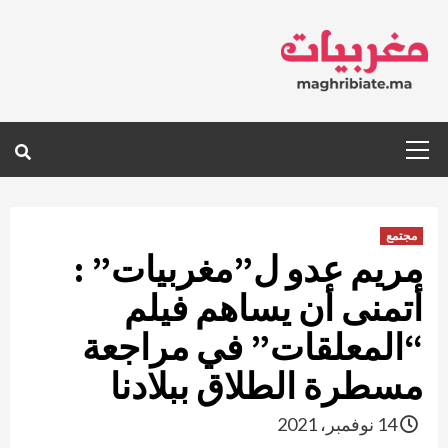
Ski
t
conten
Primary
Menu
مجتمع
مريم عدو ل”مغربيات” :
أتمنى أن يساهم فيلم
“المعلقات” في مراجعة
مسطرة الطلاق ببلادنا
14 نوفمبر، 2021