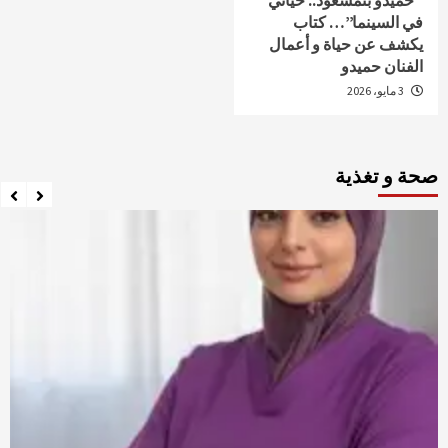
“حميدو بنمسعود.. حياتي
في السينما”… كتاب
يكشف عن حياة و أعمال
الفنان حميدو
3 مايو، 2026
صحة و تغذية