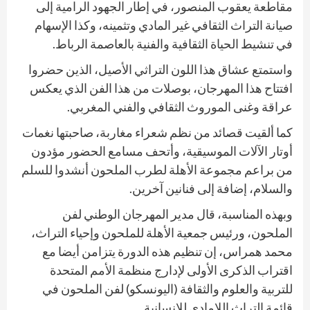
مقاطعة يعقوب المنصور، في إطار الجهود الرامية إلى
صيانة التراث الثقافي غير المادي وتثمينه، وكذا الإسهام
في تنشيط الحياة الثقافية والفنية بالعاصمة الرباط.
واستمتع عشاق هذا اللون التراثي الأصيل، الذين حضروا
افتتاح هذا المهرجان، بوصلات من هذا الفن الذي يعكس
عراقة وغنى الموروث الثقافي والفني المغربي.
كما ألقيت قصائد من نظم شعراء مغاربة، صاحبتها نغمات
أوتار الآلات الموسيقية، وأتحف مسامع الحضور مؤدون
من براعم مجموعة الأهلة لطرب الملحون أنشدوا للسلم
والسلام، إضافة إلى فنانين آخرين.
وبهذه المناسبة، قال مدير المهرجان الوطني لفن
الملحون، ورئيس جمعية الأهلة للملحون وإحياء التراث،
محمد همراس، إن تنظيم هذه الدورة يتزامن أيضا مع
اقتراب الذكرى الأولى لإدارج منظمة الأمم المتحدة
للتربية والعلوم والثقافة (اليونسكو) لفن الملحون في
قائمة التراث اللامادي للإنسانية.