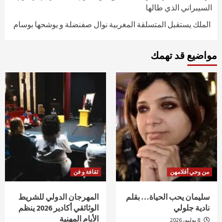
السيبراني الذي طالها
الملك يستقبل المتسلقة المغربية نوال صفنضلة و يوشحها بوسام
مواضيع قد تهمك
من وحي أقلامهن
ثقافة و فن
سليمان يحب الحياة… بقلم
المهرجان الدولي للشريط
نادية جلولي
الوثائقي أكادير 2026 ينظم
الأيام المهنية
8 يوليو، 2026