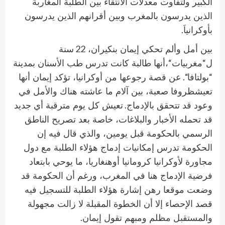
الكبير ولتفاوت معدلات الانتقاء بين الطلبة المغاربة
الذين يدرسون بالمغرب وبين أقرانهم الذين يدرسون
.
بأوكرانياَ
22
بين أمل وألم تحكي إيمان بنكيران،
سنة
“
“
ل
مغربيات
،أنها طالبة كانت تدرس طب الأسنان بمدينة
“.
“
بولتافا
عن قصة رجوعها من أوكرانيا، تؤكد إيمان أنها
تعيشظروفا صعبة، بين آلام ما عاشته هناك والأمل في
.
وعود قد تتحقق بالإدماج
تعيش كل يوم مترقبة أي جديد
قد تحمله الأخبار والبلاغات، خاصة بعد تصريح الناطق
الرسمي بالحكومة قبل يومين، والذي قال فيه إن
الحكومة تدرس إمكانيات إدماج هؤلاء الطلبة مع دول
مجاورة لأوكرانيا كرومانيا أوهنغاريا، ما يوحي بابتعاد
فرضية الإدماج هنا في المغرب، ورغم أن الحكومة قد
وضعت موقعا رهن إشارة هؤلاء الطلبة للتسجيل فيه
قصد الإحصاء إلا أن الخطوة المقبلة لا زالت مجهولة
.
والمستقبل مظلم ومبهم تقول إيمان