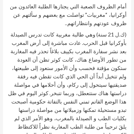
أمام الظروف الصعبة التي يجتازها الطلبة العائدون من
”
“
أوكرانيا،
مغربيات
تواصلت مع بعضهم و سألتهم عن
..
ظروف عودتهم وانتظاراتهم
)
21
.
(
ك
ل
سنة
وهي طالبة مغربية كانت تدرس الصيدلة
.
بأوكرانيا قبل الحرب
عادت مباشرة إلى أرض المغرب
بعد نشر سفارة المغرب بكييف بلاغاً تحذر فيه المغاربة
من تطور الأوضاع هناك، كانت كوثر تظن أن العودة
ستكون مؤقتة فحسب وأن الأمور ستعود إلى طبيعتها،
ولم تتخيل أبداً أن الحي الذي كانت تقطن فيه رفقة
صديقتيها سيتحول إلى ركام، وأن أحلامها في مواصلة
.
دراستها هناك ستتعطل، وربما تتبخر
كوثر اليوم في ظل
هذا الوضع القاتم تمني النفس بالتفاتة حكومية أصبحت
تبدو مستحيلة تمكنها وزميلاتها من مواصلة دراستها
بكليات الطب و الصيدلة بالمغرب، وهو الأمر الذي لم
يلقَ ترحيباً من طلبة الطب المغاربة نظراً للاكتظاظ