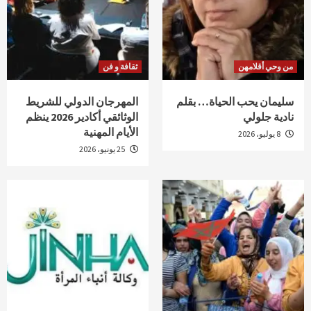
من وحي أقلامهن
ثقافة و فن
سليمان يحب الحياة… بقلم
المهرجان الدولي للشريط
نادية جلولي
الوثائقي أكادير 2026 ينظم
الأيام المهنية
8 يوليو، 2026
25 يونيو، 2026