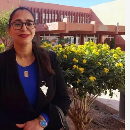
صحة و تغذية
صحة و تغذية
خلال ندوة علمية…الإعلان عن انطلاق علاج
مراكش تحتضن
سرطان البروستات في المغرب بتقنية
على أمراض ا
“الهايفو”
29 أبريل، 2025
4 مايو، 2025