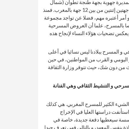
 لمديرة جهوية بجهة طنجة تطوان (شمال
المغرب) و هو ليس تعيينا رسميا، إذن هناك مديرتان فقط في جهتين إثنتين من بين 12 جهة بالمغرب. فمنذ
و أمر أعتبره مهم، فضلا عن تواجد مجموعة
خاصا بالمسرح، علما أن العروض المسرحية
ا يعكس تضحيات هؤلاء النساء لإنجاح هذه
في و المسرح ببلادنا ليس نسائيا في أعلى
 اليومي و القرب من المواطنين، في حين
ث من دون شك، حيث تتوفر وزارة الثقافة
سرحي و التنشيط الثقافي وهي الفنانة
لشيء الكثير للمسرح المغربي. هي كذلك
 استأنفت دراستها العليا في الإخراج
ؤسسة سيعطيها دفعة جديدة، خاصة في
ذة بنفس المعهد، و بالتالي فهي تعرف جيدا