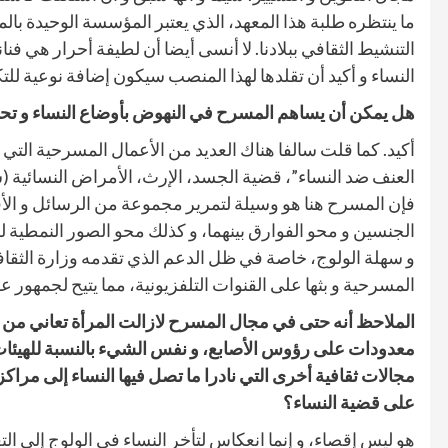
ما ينتظره طلبة هذا المعهد، الذي يعتبر المؤسسة الوحيدة ب
التنشيط الثقافي ببلادنا. لا أنسى أيضا أن لطيفة أحرار هي فن
النساء و أكيد أن تقلدها لهذا المنصب سيكون إضافة نوعية لل
هل يمكن أن يساهم المسرح في النهوض بأوضاع النساء و تحق
أكيد. كما قلت سالفا هناك العديد من الأعمال المسرحية الت
العنف ضد النساء”، قضية الجسد، الإرث، الأمراض النسائية (س
فإن المسرح هنا هو وسيلة لتمرير مجموعة من الرسائل و الأ
الجنسين و محو الفوارق بينهما، و كذلك محو الصور النمطية لل
و سهلة الولوج، خاصة في ظل الدعم الذي تقدمه وزارة الثق
المسرحية و بثها على القنوات التلفزيونية، مما يتيح لجمهور 
الملاحظ أنه حتى في مجال المسرح لازالت المرأة تعاني من 
معدودات على رؤوس الأصابع، و نفس الشيء بالنسبة للهيئات 
مجالات ثقافية أخرى التي نادرا ما تصل فيها النساء إلى مراكز
على قضية النساء؟
هو ليس إقصاء، و إنما انعكاس لتأخر النساء في الولوج إلى الت