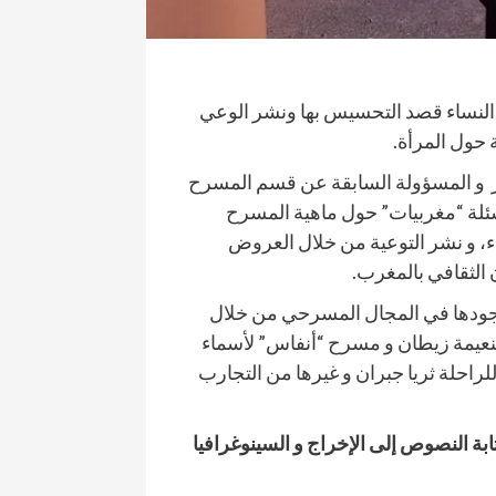
ا النساء قصد التحسيس بها ونشر الوعي
حول المرأة.
دير و المسؤولة السابقة عن قسم المسرح
أسئلة “مغربيات” حول ماهية المسرح
ء، و نشر التوعية من خلال العروض
 الثقافي بالمغرب.
وجودها في المجال المسرحي من خلال
نعيمة زيطان و مسرح “أنفاس” لأسماء
راحلة ثريا جبران و غيرها من التجارب
بة النصوص إلى الإخراج و السينوغرافيا