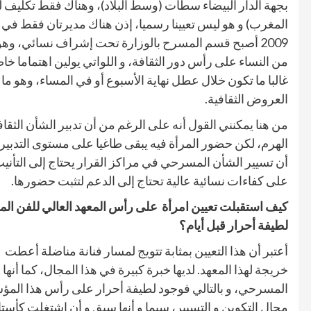
بجهة الدار البيضاء سطات (وسط البلاد)، وهناك فقط تكليف
2009 أصبح قسم المسرح بالوزارة تحت إشراف نسائي، وه
من النساء على رأس دور الثقافة، و اللواتي يولين اهتماما 
غالبا ما تكون خلال عطل نهاية الأسبوع أو في المساء، وهو م
العروض الثقافية.
من هنا يمكنني القول أنه على الرغم من أن تدبير الشأن الثقا
الهرم، لكن حضور المرأة فيه يبقى طاغيا على مستوى التدبير
أن تسيير الشأن المسرحي في مراكز القرار يحتاج إلى التأني
على كفاءات نسائية عالية تحتاج إلى الدعم لتثبت حضورها.
كيف استقبلت تعيين امرأة
على رأس المعهد العالي للفن الم
لطيفة أحرار قبل أيام؟
أعتبر أن هذا التعيين بمثابة تتويج لمسار فنانة مناضلة أعطت
ا
خريجة لهذا المعهد. لديها خبرة كبيرة في هذا المجال، كما أنها
المسرحي، و بالتالي فوجود لطيفة أحرار على رأس هذا الم
مجال التكوين و التسيير، سيما و أنها سبق و أن اشتغلت كأستا