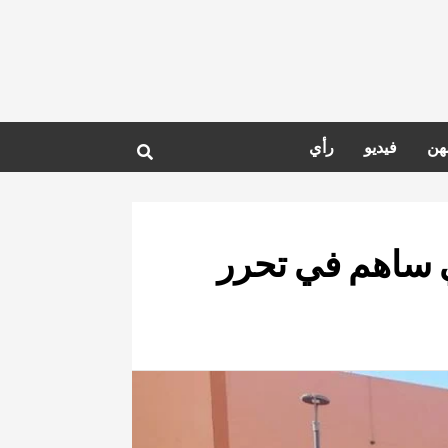
هن
فيديو
رأي
ي ساهم في تحرر