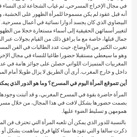
في مجال الإخراج المسرحي. ثم غياب الشجاعة لدى النساء في 
أنه قبل عقود لم يكن مسموحا للمرأة الظهور على الخشبة، 
البيضاوي الذي كان يجسد أدوارا نسائية في أعمال مسرحية.
لتغيير أسمائهن الحقيقية إلى أسماء مستعارة خجلا من الظهو
جمال قبلها، خاصة مع ما يرافق ذلك من القيام بجولات عبر ا
تغيرت الكثير من الأوضاع، حيث عدد الطالبات في الفن المسر
وهو ما سيعطي مستقبلا حضورا طاغيا للنساء في مجال الإخر
المغربيات المتميزات اللواتي حصلن على جوائز هامة في عدد 
داخل و خارج المغرب. أرى أن الطريق لا يزال طويلا أمام المر
أين تتموقع المرأة اليوم في المسرح؟ وما هو الدور الذي يمكن
المرأة حاضرة بقوة في المسرح المغربي، و قد أثبتت وجودها
بصمت حضورها بشكل لافت في هذا المجال، من خلال مسرح رائ
همومهن و تسليط الضوء عليها.
بالنسبة للدور الذي يمكن أن تلعبه المرأة التي تحترف فن ال
ذكرت سالفا و التي تقودها نساء كلها فرق ساهمت بشكل أو ب