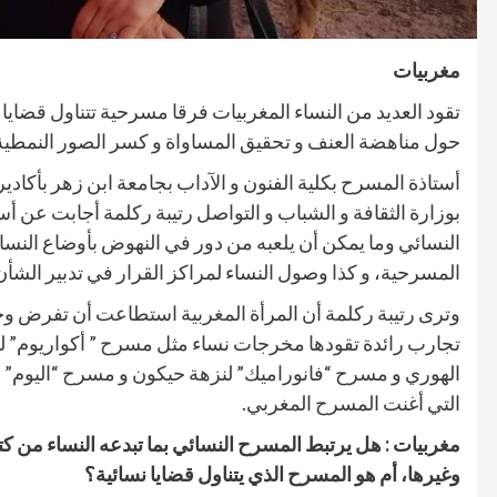
مغربيات
تقود العديد من النساء المغربيات فرقا مسرحية تتناول قضاي
حول مناهضة العنف و تحقيق المساواة و كسر الصور النمطية 
أستاذة المسرح بكلية الفنون و الآداب بجامعة ابن زهر بأكا
بوزارة الثقافة و الشباب و التواصل رتيبة ركلمة أجابت عن 
النسائي وما يمكن أن يلعبه من دور في النهوض بأوضاع النسا
المسرحية، و كذا وصول النساء لمراكز القرار في تدبير الشأن
وترى رتيبة ركلمة أن المرأة المغربية استطاعت أن تفرض 
تجارب رائدة تقودها مخرجات نساء مثل مسرح ” أكواريوم” ل
الهوري و مسرح “فانوراميك” لنزهة حيكون و مسرح “اليوم” لل
التي أغنت المسرح المغربي.
مغربيات : هل يرتبط المسرح النسائي بما تبدعه النساء من كتا
وغيرها، أم هو المسرح الذي يتناول قضايا نسائية؟