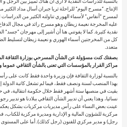
بالنسبة للدراسات النقدية لا أرى أن هناك تمييز بين الرجل و 
الإنتاج. “مسرح اليوم” للراحلة ثريا جبران أسال مداد الكثير 
لمسرح “أنفاس” لأسماء الهوري تناولته الكثير من الدراسات 
عليه المخرجة نعيمة زيطان وهو مسرح رائد في مجال الدفاع
نقدية كثيرة. كما لا يفوتني هنا أن أشير إلى مهرجان “جسد” 
كل من المخرجتين أسماء الهوري و نعيمة زيظان لتسليط الض
متعدد.
بصفتك كنت مسؤولة عن الشأن المسرحي بوزارة الثقافة المغ
مراكز القرار بالمؤسسات التي تعنى بالشأن الثقافي عموم
بالنسبة لوزارة الثقافة فإن وزيرة واحدة فقط كانت على رأسه
بهذا المنصب لسنة ونصف فقط، فيما لم تشغل كاتبة الدولة إلا
بقيت في منصبها ستة أشهر فقط خلال حكومة انتقالية، في حي
نسائيا، وهذا يعني أن تدبير الشأن الثقافي ببلادنا هو تدبير رجو
عينت بعض النساء على رأس مديريات مركزيات بشكل يعكس م
مركزية للشؤون المالية و الإدارية ومديرة مركزية للكتاب، 
رجل) و مدير مركزي للفنون (رجل كذلك). أما على المستوى 