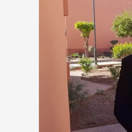
صحة و تغذية
 مؤتمرا علميا يسلط الضوء
“نعم يمكننا وضع حد للسل” شعا
لبروستات
الداء بالمغرب
7 أبريل، 2025