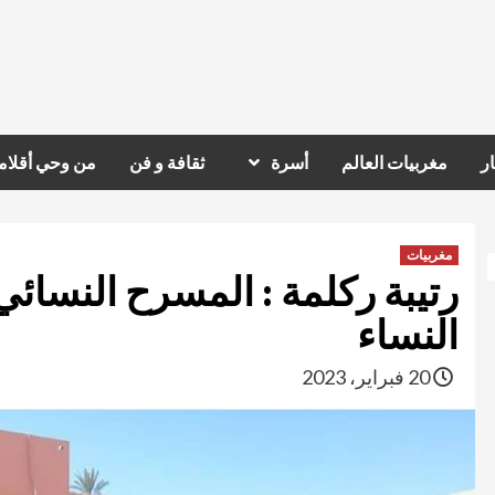
ر
مغربيات العالم
أسرة
ثقافة و فن
من وحي أقلام
مغربيات
رتيبة ركلمة : المسرح النسائ
النساء
20 فبراير، 2023