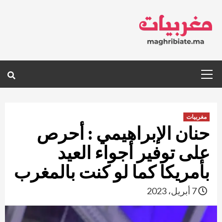
Ski
t
conten
Primary
Menu
مغربيات
حنان الإبراهيمي : أحرص
على توفير أجواء العيد
بأمريكا كما لو كنت بالمغرب
7 أبريل، 2023