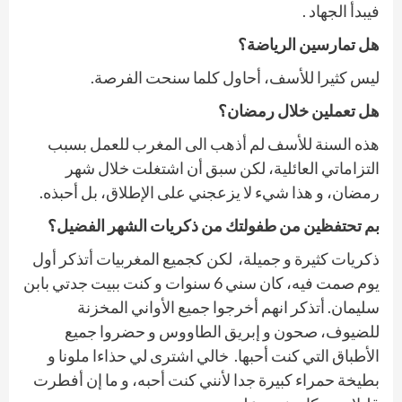
فيبدأ الجهاد .
هل تمارسين الرياضة؟
ليس كثيرا للأسف، أحاول كلما سنحت الفرصة.
هل تعملين خلال رمضان؟
هذه السنة للأسف لم أذهب الى المغرب للعمل بسبب
التزاماتي العائلية، لكن سبق أن اشتغلت خلال شهر
رمضان، و هذا شيء لا يزعجني على الإطلاق، بل أحبذه.
بم تحتفظين من طفولتك من ذكريات الشهر الفضيل؟
ذكريات كثيرة و جميلة،
لكن كجميع المغربيات أتذكر أول
يوم صمت فيه، كان سني 6 سنوات و كنت ببيت جدتي بابن
سليمان. أتذكر انهم أخرجوا جميع الأواني المخزنة
للضيوف، صحون و إبريق الطاووس و حضروا جميع
الأطباق التي كنت أحبها.
خالي اشترى لي حذاءا ملونا و
بطيخة حمراء كبيرة جدا لأنني كنت أحبه، و ما إن
أفطرت