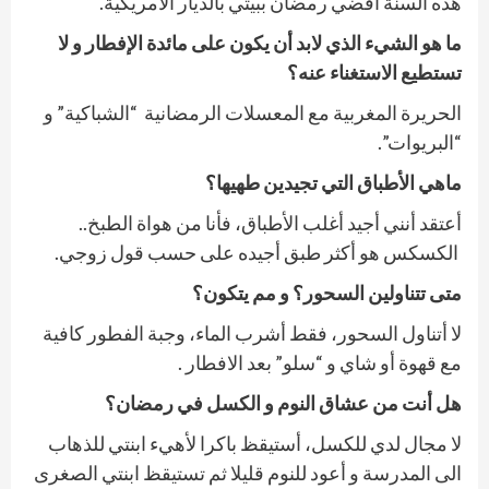
هذه السنة أقضي رمضان ببيتي بالديار الأمريكية.
ما هو الشيء الذي لابد أن يكون على مائدة الإفطار و لا
تستطيع الاستغناء عنه؟
الحريرة المغربية مع المعسلات الرمضانية
“الشباكية” و
“البريوات”.
ماهي الأطباق التي تجيدين طهيها؟
أعتقد أنني أجيد أغلب الأطباق، فأنا من هواة الطبخ..
الكسكس هو أكثر طبق أجيده على حسب قول زوجي.
متى تتناولين السحور؟ و مم يتكون؟
لا أتناول السحور، فقط أشرب الماء، وجبة الفطور كافية
مع قهوة أو شاي و “سلو” بعد الافطار
.
هل أنت من عشاق النوم و الكسل في رمضان؟
لا مجال لدي للكسل، أستيقظ باكرا لأهيء ابنتي للذهاب
الى المدرسة و أعود للنوم قليلا ثم تستيقظ ابنتي الصغرى