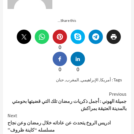
Share this...
0
0
0
Tags:
أمريكا
,
الإبراهيمي
,
المغرب
,
حنان
Continue
Previous
جميلة الهوني : أجمل ذكريات رمضان تلك التي قضيتها بحومتي
Reading
بالمدينة العتيقة بمراكش
Next
ادريس الروخ يتحدث عن عاداته خلال رمضان وعن نجاح
مسلسله “كاينة ظروف”