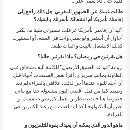
قليلا حتى كاد يغمى علي..
طالت غيبتك عن الجمهور المغربي. هل ذلك راجع إلى
إقامتك بأمريكا أم انشغالك بأسرتك و ابنتيك؟
أكيد أن إقامتي بأمريكا عرقلت مسيرتي شيئا ما، لكني
أحاول أن أستمر و لو بعمل واحد في السنة، أو السنتين..
كذلك الانشغال بالبيت و البنات طبعا.
هل تقرئين في رمضان؟ ماذا تقرئين حاليا؟
رواية
“قواعد العشق الأربعون” للكاتبة أليف شافاق على
الطاولة بجانب سريري، أقرأ بعض الصفحات أحيانا قبل
أن أخلد للنوم عندما أحن لذلك، علاقتي بالقراءة لم تعد
وطيدة كما من قبل. أقضي اليوم مشغولة جدا مع بناتي،
خصوصا هنا حيث تضطرين لعمل كل شيء بنفسك، و
أظن أن التكنولوجيا كذلك قلصت من رغبة الكثيرين في
القراءة..
ماهو الدور الذي يمكنه أن يعيدك بقوة للتلفزيون و