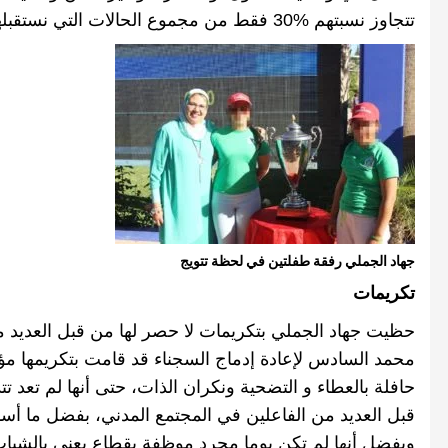
تتجاوز نسبتهم
30‪%‬
فقط
من
مجموع
الحالات
التي
نستقبله
جهاد الجملي رفقة طفلتين في لحظة تتويج
تكريمات
حظيت جهاد الجملي بتكريمات لا حصر لها من قبل العدي
محمد السادس لإعادة إدماج السجناء قد قامت بتكريمها مؤخ
حافلة بالعطاء و التضحية ونكران الذات، حتى أنها لم تعد 
قبل العديد من الفاعلين في المجتمع المدني، بفضل ما أ
وبفضل أنها لم تكن يوما مجرد موظفة بقطاع يعنى بالشبا