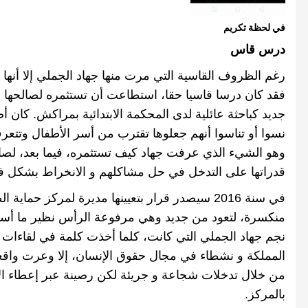
في لحظة تكريم
درس قاس
رغم الظروف القاسية التي مرت منها جهاد الجملي إلا أنها 
فقد
كان
درسا
قاسيا
حقا،
استطاعت أن تستثمره لصالحها لم
جديد كباحثة عائلية لدى المحكمة الابتدائية بمراكش
.
كان
أص
نسوا أو تناسوا أنهم جعلوها تقترب من أسر الأطفال وتت
وهو الشيء الذي عرفت جهاد كيف تستثمره، فيما بعد، لصالح 
قدراتها على التدخل في حل مشاكلهم و الانخراط بشكل ف
في سنة
2016
سيصدر قرار بتعيينها مديرة لمركز حماية ا
منكسرة، لتعود من جديد وهي مرفوعة الرأس نظير ما أس
نجم جهاد الجملي التي كانت، كلما أخذت كلمة في لقاءات 
المملكة و نشطاء في مجال حقوق الإنسان، إلا وعرت واقعا م
من خلال تدخلات شجاعة و جريئة لكن رصينة عبر إعطاء الأ
بالمركز
.