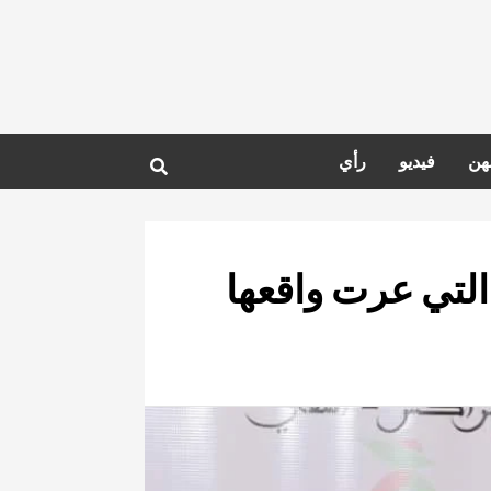
هن
فيديو
رأي
التي عرت واقعها