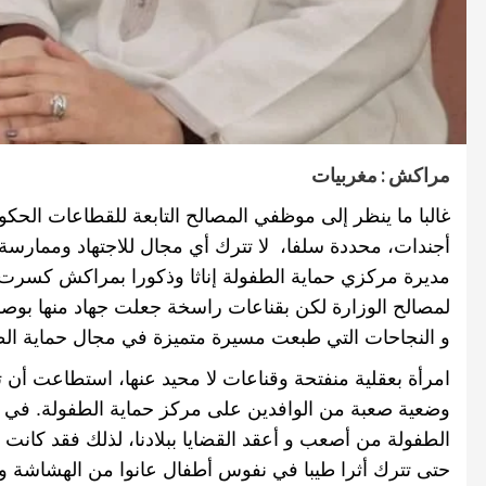
مراكش : مغربيات
غالبا ما ينظر إلى موظفي المصالح التابعة للقطاعات الح
أجندات، محددة سلفا، لا تترك أي مجال للاجتهاد وممارسة
مديرة مركزي حماية الطفولة إناثا وذكورا بمراكش كسرت هذ
لمصالح الوزارة لكن بقناعات راسخة جعلت جهاد منها بوصلتها
و النجاحات التي طبعت مسيرة متميزة في مجال حماية ال
امرأة
بعقلية
منفتحة وقناعات لا محيد عنها،
استطاعت أن تل
وضعية صعبة من الوافدين على مركز حماية الطفولة
.
في ك
الطفولة من أصعب و أعقد القضايا ببلادنا، لذلك فقد كان
حتى تترك أثرا طيبا في نفوس أطفال عانوا من الهشاشة و 