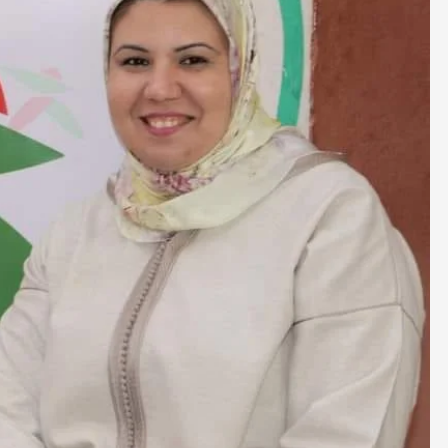
صحة و تغذية
صحة و تغذية
خلال ندوة علمية…الإعلان عن انطلاق علاج
مراكش تحتضن
سرطان البروستات في المغرب بتقنية
على أمراض ا
“الهايفو”
29 أبريل، 2025
4 مايو، 2025