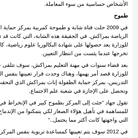
الأشخاص حساسية من سوء المعاملة
.
طموح
في
2009
حلت فتاة شابة و طموحة كمربية بمركز حماية الط
الرياضة بمراكش
.
في الحقيقة هذه الشابة، التي كانت قد تل
للوزارة بعد حصولها على شهادة البكالوريا علوم رياضية، كا
تخرجها عندما يئست من انتظار التعيين.
بعد قضاء سنوات في مهنة التعليم بمراكش، سوف تتلقى جهاد
للوزارة قصد أمر يهمها، وهناك وجدت قرار تعيينها بنفس الم
التدريس، بمركز حماية الطفولة إناث بمراكش الذي التحقت 
وتحصل على الإجازة في شعبة علم الاجتماع
.
تقول جهاد
“
جئت إلى المركز بطموح كبير في الإنخراط في 
للمساهمة في تأهيل هؤلاء الصغار لكي يتمكنوا من الإندما
التي واجهتها كانت أكثر مما يحتمل
..
“
في
2012
سوف يتم تعيينها كمساعدة تربوية بنفس المركز،