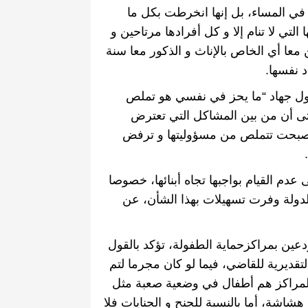
في المساء، بل إنها انخرطت بكل ما
تي لا تنام إلا و كل أفرادها مرتاحين و
معا أي الخاص بالإناث و الذكور معا سنة
د نفسها
.
ول جهاد
“
ما يحز في نفسي هو تملص
 أن من
بين
المشاكل
التي
تعترض
 أصبحت تتملص من مسؤوليتها و ترفض
.
عدم القيام بواجبها تجاه أبنائها، خصوصا
لدولة وفرت تسهيلات بهذا الشأن، عن
دعين بمراكزحماية الطفولة، تؤكد بالقول
قديرية للقاضي، فيما لو كان مجرما لتم
المراكز هم أطفال في وضعية صعبة مثل
اشة، أما بالنسبة للجنح و الجنايات فلا