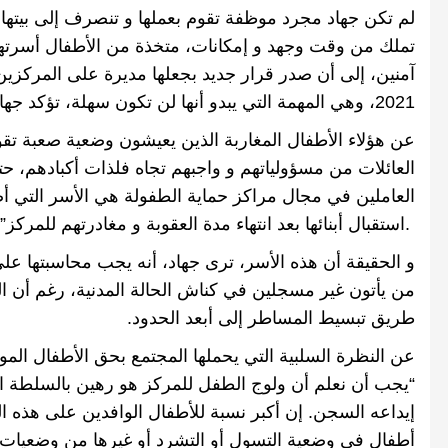
لم تكن جهاد مجرد موظفة تقوم بعملها و تنصرف إلى بيتها 
تملك من وقت وجهد و إمكانات، متخذة من الأطفال أسرتها ال
آمنين، إلى أن صدر قرار جديد بجعلها مديرة على المركزين 
2021
، وهي المهمة التي يبدو أنها لن تكون سهلة، تؤكد جها
عن هؤلاء الأطفال المغاربة الذين يعيشون وضعية صعبة تق
العائلات من مسؤولياتهم و واجبهم تجاه فلذات أكبادهم، حتى‪
العاملين في مجال مراكز حماية الطفولة هي الأسر التي
.
استقبال أبنائها بعد انتهاء مدة العقوبة و مغادرتهم للمركز
‬”
و الحقيقة أن هذه الأسر، ترى جهاد، أنه يجب محاسبتها على 
من يأتون غير مسجلين في كناش الحالة المدنية، رغم أن ا
طريق تبسيط المساطر إلى أبعد الحدود
.
عن النظرة السلبية التي يحملها المجتمع بحق الأطفال المو
“
يجب أن نعلم أن ولوج الطفل للمركز هو رهين بالسلطة الت
إيداعه السجن
.
إن أكبر نسبة للأطفال الوافدين على هذه 
أطفال في وضعية التسول أو التشرد أو غيرها من وضعيات هش