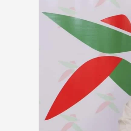
صحة و تغذية
 مؤتمرا علميا يسلط الضوء
“نعم يمكننا وضع حد للسل” شعا
لبروستات
الداء بالمغرب
7 أبريل، 2025