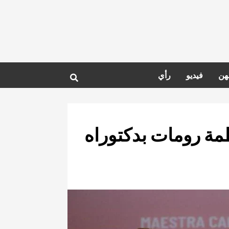
هن
فيديو
رأي
طمة رومات بدكتوراه