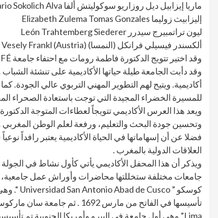
ماريا إيزابيل ديل روزاريو سوكوليتش ​​ألفا Maria Isabel del Rosario Sokolich Alva
إليزابيث زوليما Elizabeth Zulema Tomas Gonzales
ليون تراتمبيرج سيدرر León Trahtemberg Siederer
ألكسندر فيسيلي فرانكل (النمسا) Alexander Vesely Frankl (Austria)
وقد دأبت الجامعة طيلة حياتها الأكاديمية على تنشئة الشباب
للمسيرة الخضراء المجيدة التي توجت باستعادة الصحراء المغر
ويعد هذا العرس الأكاديمي تتويجاً لعطاءات المتوجة الدكتور
وتحسين جودة البحث والتعليم، ورفعة لعلم الوطن المغربي و 
فضلا عن أن إسهاماتها في الحياة الأكاديمية يعتبر رافداً نوع
العلاقات الدولية بالمغرب .
ويذكر أن هذا المحفل الأكاديمي يأتي كأول نشاط في الجولة ال
جامعات مختلفة ستخللتها محاضرات وأوراش عمل جامعية، ته
كوسكو ” usco