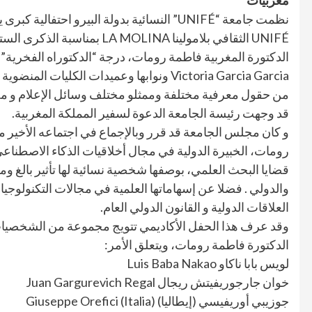
UNIFÉ الثقافي بلامولينا A MOLINA
الدكتورة المغربية فاطمة رومات، درجة “الدكتوراه الفخرية”
Victoria Garcia Garcia ونوابها وعميدات الكليا
من حقول معرفية مختلفة وممثلو مختلف وسائل الإعلام و مج
قد وجهت رئيسة الجامعة الدعوة لسفير المملكة المغربية.
و كان مجلس الجامعة قد قرر وبالإجماع في اجتماعه الأخير من
رومات، الخبيرة الدولية في مجال أخلاقيات الذكاء الاصطناعي
قضايا البحث العلمي، بوصفها شخصية نسائية لها تأثير بالغ و
والدولي . فضلا عن إسهاماتها العلمية في مجالات التكنولوجيا
العلاقات الدولية و القانون الدولي العام.
وقد عرف هذا الحفل الأكاديمي تتويج مجموعة من الشخصيات ا
الدكتورة فاطمة رومات، ويتعلق الأمر:
لويس بابا ناكاو Luis Baba Nakao
خوان جارجوريفيتش ريجال Juan Gargurevich Regal
جوزيبي أوريفيسي (إيطاليا) Giuseppe Orefici (Italia)