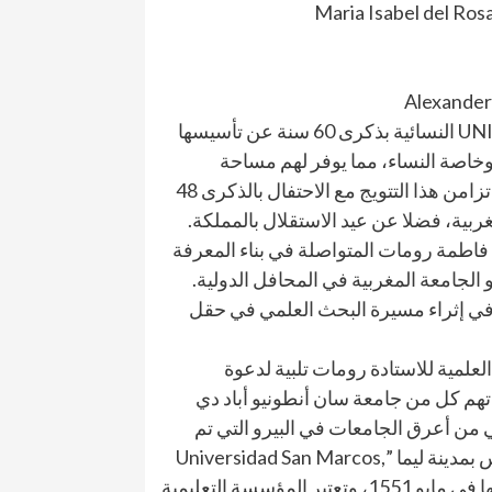
وقد اختير تتويج الدكتورة فاطمة رومات مع احتفاء جامعة UNIFÉ النسائية بذكرى 60 سنة عن تأسيسها
 وخاصة النساء، مما يوفر لهم مساحة
أكاديمية. ويتيح لهم التطوير المهني التربوي عالي الجودة. كما تزامن هذا التتويج مع الاحتفال بالذكرى 48
بية، فضلا عن عيد الاستقلال بالمملكة.
ة فاطمة رومات المتواصلة في بناء المعرفة
الجامعة المغربية في المحافل الدولية.
ياً في إثراء مسيرة البحث العلمي في حقل
علمية للاستادة رومات تلبية لدعوة
م كل من جامعة سان أنطونيو أباد دي
Universidad San Antonio Abad de C “. وهي من أعرق الجامعات في البيرو التي تم
تأسيسها في الفاتح من مارس 1692 . ثم جامعة سان ماركوس بمدينة ليما ”Universidad San Marcos,
Lima” وهي أول جامعة في البيرو وأمريكا الجنوبية تم تأسيسها في مايو 1551، وتعتبر المؤسسة التعليمية