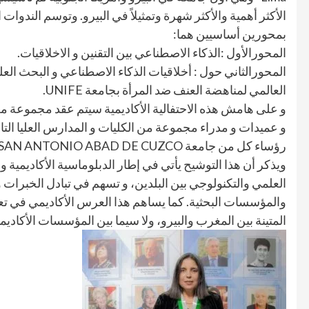
الأكثر أهمية والأكثر شهرة وتمثيلاً في البيرو. وتوسم الندوا
بمحورين أساسيين هما:
المحورالأول :الذكاء الاصطناعي بين التقنين و الاخلاقيات.
المحورالثاني حول : أخلاقيات الذكاء الاصطناعي و البحث الع
العالمي لمناهضة العنف ضد المرأة بجامعة UNIFE.
و على هامش هذه الاحتفالية الأكاديمية سيتم عقد مجموعة من ال
و عميدات و مدراء مجموعة من الكليات و المدارس العليا التا
رؤساء كل من جامعة SAN ANTONIO ABAD DE CUZCO و SAN MARCOS.
ويذكر أن هذا التوشيح يأتي في إطار الدبلوماسية الأكاديمية وال
العلمي والتكنولوجي بين البلدين، و تسهم في تبادل الخبرات 
والمؤسسات البحثية. كما يساهم هذا العرس الأكاديمي في تعزي
المتينة بين المغرب والبيرو، ولا سيما بين المؤسسات الأكاديمي