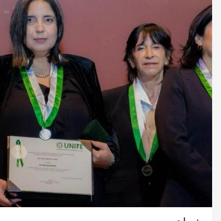
صحة و تغذية
صحة و تغذية
خلال ندوة علمية…الإعلان عن انطلاق علاج
مراكش تحتضن
سرطان البروستات في المغرب بتقنية
على أمراض ا
“الهايفو”
29 أبريل، 2025
4 مايو، 2025
مغربيات