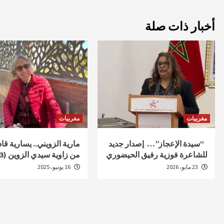
أخبار ذات صلة
مغربيات
مغربيات
“سيدة الإعجاز”… إصدار جديد
مارية الزويني.. يسارية قا
للشاعرة فوزية رفيق الحيضوري
من زاوية سيدي الزوين (3)
23 مايو، 2026
16 يونيو، 2025