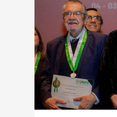
صحة و تغذية
 مؤتمرا علميا يسلط الضوء
“نعم يمكننا وضع حد للسل” شعا
لبروستات
الداء بالمغرب
7 أبريل، 2025