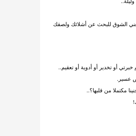
وليلة
..
ني
الشوق
للبحث
عن
أشلائك
ولصقك
خبرتي
أو
تخدير
أو
أدوية
أو
تعقيم
..
ض
عسير
.
نينا
مكتملا
من
قلبها؟
..
!