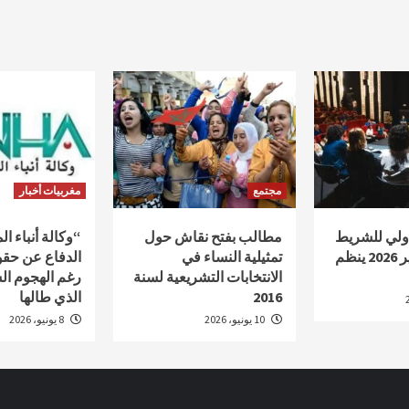
مجتمع
مغربيات أخبار
دولي للشريط
مطالب بفتح نقاش حول
“وكالة أنباء ا
الوثائقي أكادير 2026 ينظم
تمثيلية النساء في
الدفاع عن حقو
الانتخابات التشريعية لسنة
رغم الهجوم ال
2016
الذي طالها
10 يونيو، 2026
8 يونيو، 2026