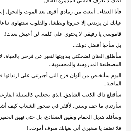
لكنك
لا
تعرف
قابليتي
المدمرة
للقتال
..
فأنا
العنقاء
..
أنبعث
من
رمادي
أقوى
بعد
الموت
والتحول
إل
غيابك
لن
يزيدني
إلا
جبروتا
وبطشا،
والقلوب
ستتهاوى
تباعا
قاموسي
يا
رفيقي
لا
يحتوي
على
كلمة
:
لن
أعيش
بعدك
!.
بل
سأحيا
أفضل
دونك
..
سأطلق
العنان
لضحكتي
ببدويتها
لتعبر
عن
فرحي
بالحياة،
لأ
المصطنعة
المدروسة
والمحسوبة
..
اليوم
سأتخلص
من
ألوان
قزح
التي
أجبرتني
على
ارتدائها
ف
الماجنة
..
سأقتلع
ذاك
الكعب
الشاهق
..
الذي
يجعلني
كالسنبلة
الفارعة
سأرتدي
ما
خف
وستر
..
لأقفز
في
صخور
الشعاب
كيف
أشا
وسأقلد
هديل
الحمام
ونقيق
الضفادع،
بل
حتى
نهيق
الحمير
فلا
تعتقد
يا
صغيري
أني
بغيابك
سوف
أموت
..!