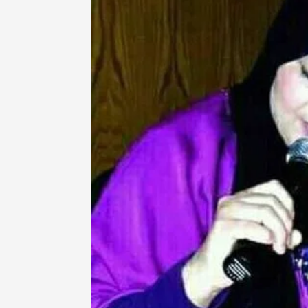
صحة و تغذية
 مؤتمرا علميا يسلط الضوء
“نعم يمكننا وضع حد للسل” شعا
لبروستات
الداء بالمغرب
7 أبريل، 2025