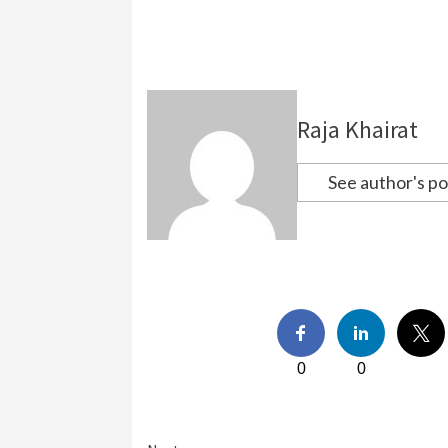
Raja Khairat
See author's po
0
0