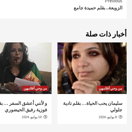
Continue
Previous
الزوبعة.. بقلم حميدة جامع
Reading
أخبار ذات صلة
من وحي أقلامهن
من وحي أقلامهن
سليمان يحب الحياة… بقلم نادية
و لأنني أعشق السفر … بق
جلولي
فوزية رفيق الحيضوري
8 يوليو، 2026
10 يوليو، 2024