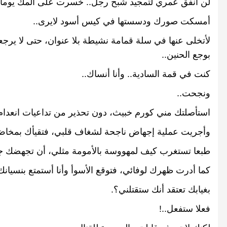
لن
أنفق
عمري
لتمجيد
شبح
رجل
..
خسرت
على
ألمك
يوما
أمسكت
صورك
ودسستها
في
كيس
أسود
لايرى
..
لأتخلى
عنها
في
سلة
قمامة
نشيطة
بلا
عنوان،
حتى
لا
يرجع
بوجع
الحنين
..
كنت
في
قمة
السادية
..
وأنا
أنساك
..
ونجحت
..
استأصلتك
مني
كورم
خبيث،
دون
تحذير
من
تداعيات
انعدام
وأجريت
عملية
إجهاض
ناجحة
لشغاف
قلبي،
فتقيأك
بمخا
طبعا
تستغرب
كيف
لمهووسة
بالأمومة
مثلي،
أن
تجهضك
ج
كما
أدرت
ظهرك
لوفائي،
فتوقع
الأسوأ
وأنا
أستمتع
بنسيانك
بغيابك
تعتقد
أنك
ستقتلني؟
.
فعلا
ستفعل
..!