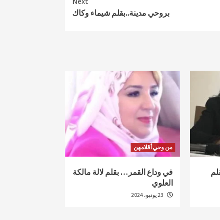
Next
بروحي مدينة..بقلم شيماء وكاك
من وحي أقلامهن
لم
في وداع القمر… بقلم لالة مالكة
العلوي
23 يونيو، 2024