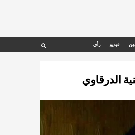
هن
فيديو
رأي
ية الدرقاوي