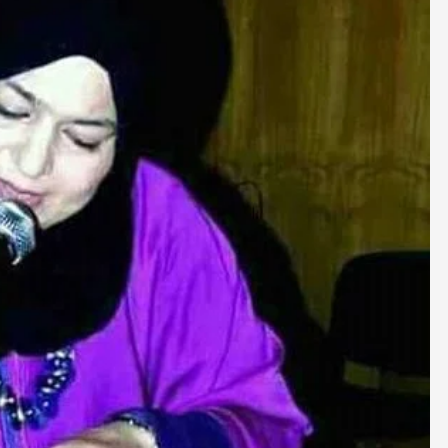
صحة و تغذية
صحة و تغذية
خلال ندوة علمية…الإعلان عن انطلاق علاج
مراكش تحتضن
سرطان البروستات في المغرب بتقنية
على أمراض ا
“الهايفو”
29 أبريل، 2025
4 مايو، 2025