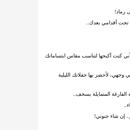
ى
رماد
!
تحت
أقدامي
بعدك
..
ني
كنت
أكبحها
لتناسب
مقاس
ابتساماتك
ي
وجهي،
لأحضر
بها
حفلاتك
الليلية
الفارغة
المتمايلة
بسخف
..
ء
..
..
إن
شاء
جنوني
!