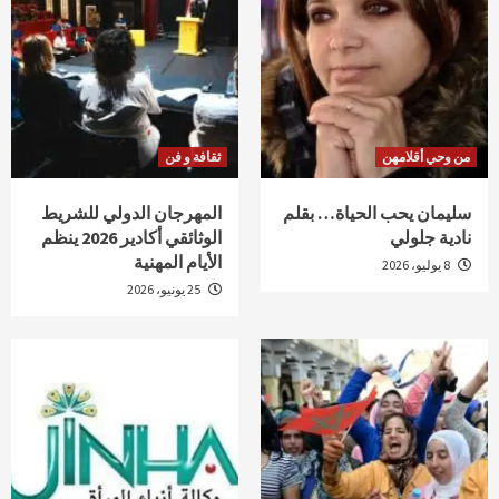
من وحي أقلامهن
ثقافة و فن
سليمان يحب الحياة… بقلم
المهرجان الدولي للشريط
نادية جلولي
الوثائقي أكادير 2026 ينظم
الأيام المهنية
8 يوليو، 2026
25 يونيو، 2026