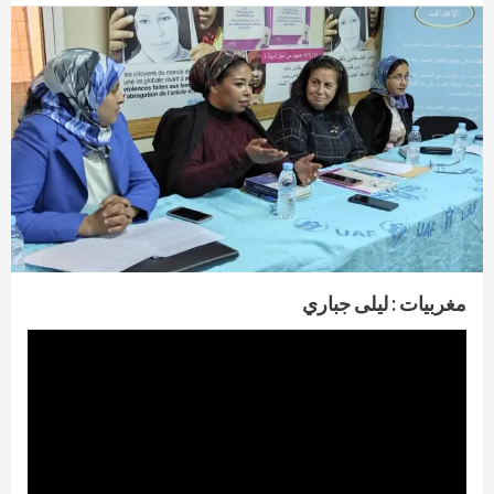
مغربيات : ليلى جباري