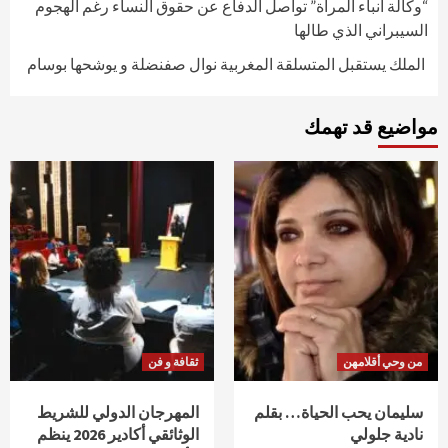
“وكالة أنباء المرأة” تواصل الدفاع عن حقوق النساء رغم الهجوم
السيبراني الذي طالها
الملك يستقبل المتسلقة المغربية نوال صفنضلة و يوشحها بوسام
مواضيع قد تهمك
من وحي أقلامهن
ثقافة و فن
سليمان يحب الحياة… بقلم
المهرجان الدولي للشريط
نادية جلولي
الوثائقي أكادير 2026 ينظم