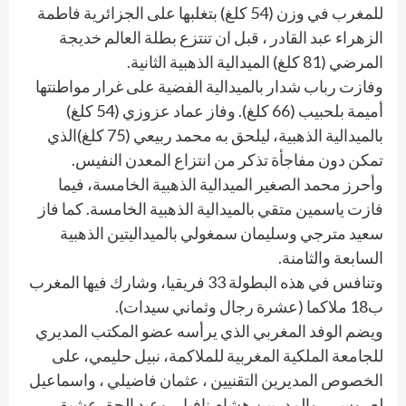
للمغرب في وزن (54 كلغ) بتغلبها على الجزائرية فاطمة
الزهراء عبد القادر ، قبل ان تنتزع بطلة العالم خديجة
المرضي (81 كلغ) الميدالية الذهبية الثانية.
وفازت رباب شدار بالميدالية الفضية على غرار مواطنتها
أميمة بلحبيب (66 كلغ). وفاز عماد عزوزي (54 كلغ)
بالميدالية الذهبية، ليلحق به محمد ربيعي (75 كلغ)الذي
تمكن دون مفاجأة تذكر من انتزاع المعدن النفيس.
وأحرز محمد الصغير الميدالية الذهبية الخامسة، فيما
فازت ياسمين متقي بالميدالية الذهبية الخامسة. كما فاز
سعيد مترجي وسليمان سمغولي بالميداليتين الذهبية
السابعة والثامنة.
وتنافس في هذه البطولة 33 فريقيا، وشارك فيها المغرب
ب18 ملاكما (عشرة رجال وثماني سيدات).
ويضم الوفد المغربي الذي يرأسه عضو المكتب المديري
للجامعة الملكية المغربية للملاكمة، نبيل حليمي، على
الخصوص المديرين التقنيين ، عثمان فاضيلي ، واسماعيل
لعروسي، والمدربين هشام نافيل، وعبد الحق عشيق