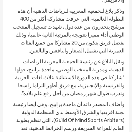
وذكر بلاغ للجمعية المغربية للرياضات الذهنية أن هذه
البطولة العالمية، التي عرفت مشاركة أكثر من 400
مرشح ينحدرون من عدة دول، شهدت تسجيل المنتخب
الوطني أداء مميزا بتتويجه بالمرتبة الثانية عالميا، وذلك
بفضل فريق يتكون من 20 مشاركا من جميع الفئات
العمرية التي تشمل الصغار واليافعين والبالغين.
ونقل البلاغ عن رئيسة الجمعية المغربية للرياضات
الذهنية، ومدربة المنتخب الوطني، ماجدة برابيج، قولها
“شاركنا في هذه الدورة الاستثنائية بثلاث لغات: العربية
والفرنسية والإنجليزية، مع فريق أظهر التزاما راسخا
وتدرب طوال شهر رمضان من أجل رفع علم بلاده”.
وأضاف المصدر ذاته أن ماجدة برابيج، وهي أيضا رئيسة
لجنة افريقيا والشرق الأوسط لدى المنظمة الدولية
(Guild Of Mind Sports Arbiters)، التي تنظم بطولة
العالم للقراءة السريعة ورسم الخرائط الذهنية، تعد