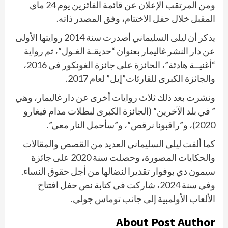
ومن المرتقب الإعلان عن قائمة الفائزين يوم 24 ماي
المقبل خلال حفل الاختتام، وفق المصدر ذاته.
يذكر أن ليلى السليماني أصدرت سنة 2014 روايتها الأولى
عن دار النشر غاليمار بعنوان “حديقـة الغـول”، ثم رواية
“أغنيــة هادئة”، الحائزة على جائزة الغونكور في 2016،
والجائزة الكبرى للقارئات”إيل” لعام 2017.
ونشرت بعد ذلك ثلاث روايات أخرى عن دار غاليمار، وهي
” في بلد الآخرين” (الجائزة الكبرى لبطلات مدام فيغارو
2020)، و”راقبونا نرقص”، و”سأحمل النار معي”.
كما ألفت ليلى السليماني العديد من القصص والمقالات
والحكايات المصورة، وحصلت سنة 2020 على جائزة
سيمون دي بوفوار تقديرا لنضالها من أجل حقوق النساء.
وفي سنة 2024، شاركت في كتابة نص حفل افتتاح
الألعاب الأولمبية إلى جانب توماس جولي.
About Post Author