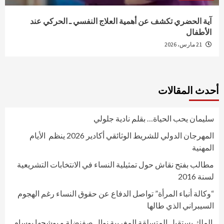
آية الحضري تكشف عن أهمية العلاج النفسي ـ الحركي عند
الأطفال
21 مارس، 2026
أحدث المقالات
سليمان يحب الحياة… بقلم نادية جلولي
المهرجان الدولي للشريط الوثائقي أكادير 2026 ينظم الأيام
المهنية
مطالب بفتح نقاش حول تمثيلية النساء في الانتخابات التشريعية
لسنة 2016
“وكالة أنباء المرأة” تواصل الدفاع عن حقوق النساء رغم الهجوم
السيبراني الذي طالها
الملك يستقبل المتسلقة المغربية نوال صفنضلة و يوشحها بوسام