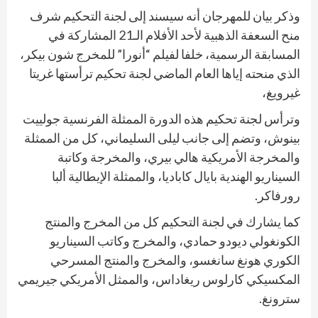
وذكر بيان للمهرجان أنه سيسند إلى لجنة التحكيم شرف
منح السعفة الذهبية لأحد الأفلام الـ21 المشاركة في
المسابقة الرسمية، خلفا لفيلم “أنورا” للمخرج شون بيكر،
الذي منحته إياها العام الماضي لجنة تحكيم ترأستها غريتا
غيرويغ،
وترأس لجنة تحكيم هذه الدورة الممثلة الفرنسية جولييت
بينوش، وتضم إلى جانب ليلى السليماني، كل من الممثلة
والمخرجة الأمريكية هالي بيري، والمخرجة وكاتبة
السيناريو الهندية بايال كاباديا، والممثلة الإيطالية ألبا
رورفاكر.
كما يشارك في لجنة التحكيم كل من المخرج والمنتج
الكونغولي ديودو حمادي، والمخرج وكاتب السيناريو
الكوري هونغ سانغسو، والمخرج والمنتج المسرحي
المكسيكي كارلوس ريغاداس، والممثل الأمريكي جيريمي
سترونغ.