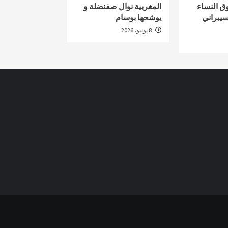
ق النساء
المغربية نوال صفنضلة و
سيبراني
يوشحها بوسام
8 يونيو، 2026