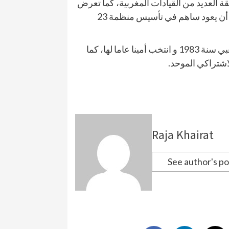
قة العديد من القيادات المغربية، كما تعرض
للإعتقال عقب الاستقلال، ثم لجأ إلى الجزائر و فرنسا، و قبل أن يعود ساهم في تأسيس منظمة 23
بعد عودته من فرنسا أسس منطمة العمل الديمقراطي الشعبي سنة 1983 و انتخب أمينا عاما لها، كما
اشتراكي الموحد.
Raja Khairat
See author's po