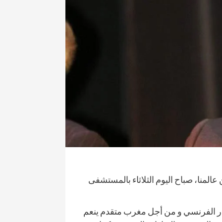
صحة و تغذية
 مؤتمرا علميا يسلط الضوء
“نعم يمكننا وضع حد للسل” شعا
لبروستات
الداء بالمغرب
7 أبريل، 2025
المنا، صباح اليوم الثلاثاء بالمستشفى
مار الفرنسي و من أجل مغرب متقدم ينعم