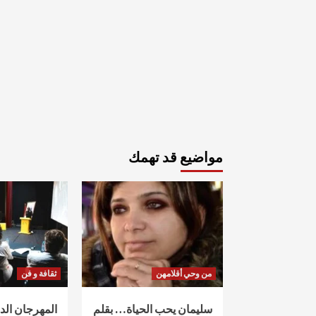
مواضيع قد تهمك
من وحي أقلامهن
ثقافة و فن
سليمان يحب الحياة… بقلم
المهرجان ال