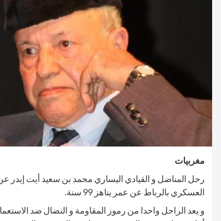
صحة و تغذية
صحة و تغذية
خلال ندوة علمية…الإعلان عن انطلاق علاج
مراكش تحتضن
سرطان البروستات في المغرب بتقنية
على أمراض ا
“الهايفو”
29 أبريل، 2025
4 مايو، 2025
مغربيات
رحل المناضل و القيادي اليساري محمد بن سعيد أيت إيدر عن ع
العسكري بالرباط عن عمر يناهز 99 سنة.
و يعد الراحل واحدا من رموز المقاومة و النضال ضد الاستع