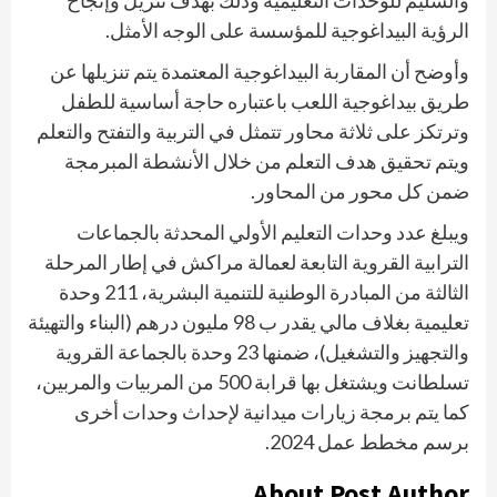
والسليم للوحدات التعليمية وذلك بهدف تنزيل وإنجاح
الرؤية البيداغوجية للمؤسسة على الوجه الأمثل.
وأوضح أن المقاربة البيداغوجية المعتمدة يتم تنزيلها عن
طريق بيداغوجية اللعب باعتباره حاجة أساسية للطفل
وترتكز على ثلاثة محاور تتمثل في التربية والتفتح والتعلم
ويتم تحقيق هدف التعلم من خلال الأنشطة المبرمجة
ضمن كل محور من المحاور.
ويبلغ عدد وحدات التعليم الأولي المحدثة بالجماعات
الترابية القروية التابعة لعمالة مراكش في إطار المرحلة
الثالثة من المبادرة الوطنية للتنمية البشرية، 211 وحدة
تعليمية بغلاف مالي يقدر ب 98 مليون درهم (البناء والتهيئة
والتجهيز والتشغيل)، ضمنها 23 وحدة بالجماعة القروية
تسلطانت ويشتغل بها قرابة 500 من المربيات والمربين،
كما يتم برمجة زيارات ميدانية لإحداث وحدات أخرى
برسم مخطط عمل 2024.
About Post Author