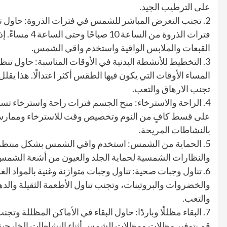
على الترطيب الجيد.
2. تجنب التعرض المباشر للشمس في فترات الذروة: حاول
فترات الذروة من ا
القبعات والملابس الواقية واستخدم واقي الشمس.
3. التخطيط للأنشطة البدنية في الأوقات المناسبة: حاول تنظي
المساء الأوقات التي يكون فيها الطقس أكثر اعتدالًا. هذا يقل
تجنب الارهاق والتعب.
4. الراحة والاسترخاء: منح الجسم فترات راحة واسترخاء ت
على قسط كافٍ من النوم وتخصيص وقت للاسترخاء وممارسة الت
بالنشاطات المريحة.
5. الحماية من الشمس: استخدم واقي الشمس بشكل منتظم وا
والنظارات الشمسية لحماية الجلد والعيون من أشعة الشمس
6. تناول وجبات صحية: تناول وجبات متوازنة وغنية بالمواد الغ
والخضروات والبروتينات، وتجنب تناول الأطعمة الثقيلة والدهن
والتعب.
7. البقاء مظللًا وباردًا: حاول البقاء في الأماكن المظللة 
قم بتوفير مظلات ومظلات الشمس أثناء النشاطات الخارجية،