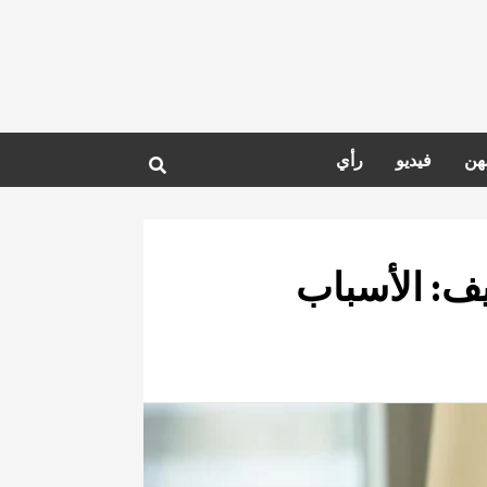
هن
فيديو
رأي
ف: الأسباب