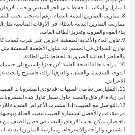
المنازل والمكاتب للحفاظ على الجو المنعش وتجنب الارهاق ا
8. ممارسة التمارين البدنية بانتظام: رغم أنه يجب تجنب النش
ممارسة التمارين البدنية بانتظام في الأوقات المناسبة مثل ا
بناء القوة والمرونة وتعزيز الطاقة العامة.
9. تناول الماء والأغذية المنعشة: احرص على شرب كميات كا
توازن السوائل في الجسم. قم بتناول الأطعمة المنعشة مثل ال
والعناصر الغذائية الضرورية للحفاظ على الطاقة.
10. مراقبة حالة الصحة العامة: كن حذرًا واستمع إلى جسم
الدوخة الشديدة، والغثيان، والعرق الزائد، فاسترح وابحث 
الأعراض.
11. التقليل من تعاطي المنبهات: قد تؤدي المشروبات المنبه
إلى زيادة الارهاق والتعب. حاول تقليل تناول هذه المشروبات أو
12. التواصل مع الطبيب: إذا استمرت الأعراض الشديدة للار
مزمنة، فمن الأفضل استشارة الطبيب لتقييم الحالة وتوجي
باختصار، يمكن تجنب الارهاق والتعب في فصل الصيف من خل
الشمس، والراحة والاسترخاء، وممارسة التمارين البدنية بانتظ