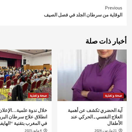
Continue
Previous
الوقاية من سرطان الجلد في فصل الصيف
Reading
أخبار ذات صلة
صحة و تغذية
صحة و تغذية
آية الحضري تكشف عن أهمية
خلال ندوة علمية…الإعلا
العلاج النفسي ـ الحركي عند
انطلاق علاج سرطان البر
الأطفال
في المغرب بتقنية “الهايف
21 مارس، 2026
4 مايو، 2025