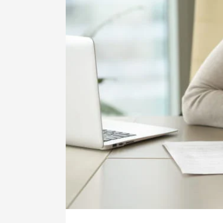
صحة و تغذية
 مؤتمرا علميا يسلط الضوء
“نعم يمكننا وضع حد للسل” شعا
لبروستات
الداء بالمغرب
7 أبريل، 2025