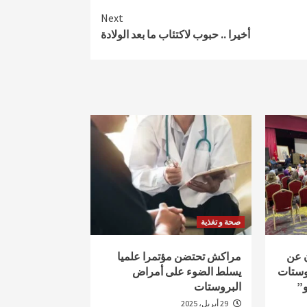
Next
أخيرا .. حبوب لاكتئاب ما بعد الولادة
صحة و تغذية
ن عن
مراكش تحتضن مؤتمرا علميا
وستات
يسلط الضوء على أمراض
و”
البروستات
29 أبريل، 2025