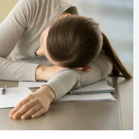
صحة و تغذية
صحة و تغذية
خلال ندوة علمية…الإعلان عن انطلاق علاج
مراكش تحتضن
سرطان البروستات في المغرب بتقنية
على أمراض ا
“الهايفو”
29 أبريل، 2025
4 مايو، 2025