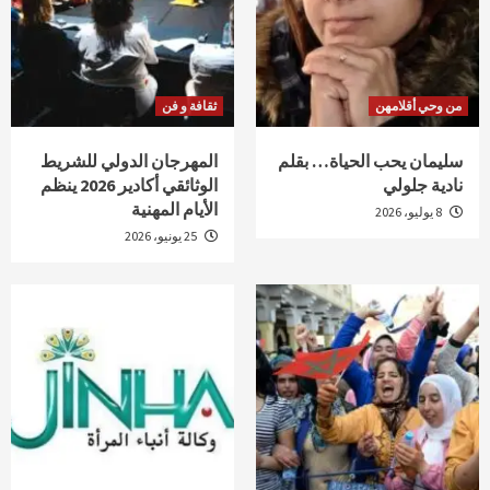
من وحي أقلامهن
ثقافة و فن
سليمان يحب الحياة… بقلم
المهرجان الدولي للشريط
نادية جلولي
الوثائقي أكادير 2026 ينظم
الأيام المهنية
8 يوليو، 2026
25 يونيو، 2026