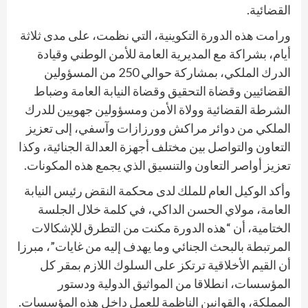
القضائية.
ورامت هذه الدورة التكوينية، التي نظمت، على مدى ثلاثة
أيام، بشراكة مع المديرية العامة للأمن الوطني وقيادة
الدرك الملكي، بمشاركة حوالي 250 من المسؤولين
القضائيين وقضاة التحقيق وقضاة النيابة العامة وضباط
الشرطة القضائية وولاة الأمن ومسؤولين جهويين للدرك
الملكي من دوائر مراكش وورزازات وآسفي، إلى تعزيز
التعاون والتواصل بين مختلف أجهزة العدالة الجنائية، وكذا
تعزيز أواصر التعاون والتنسيق الذي يجمع هذه المكونات.
وأكد الوكيل العام للملك لدى محكمة النقض رئيس النيابة
العامة، مولاي الحسن الداكي، في كلمة خلال الجلسة
الختامية، أن “هذه الدورة مكنت من التطرق للإشكالات
المرتبطة بالبحث الجنائي وما يهدف إليه من غايات”، مبرزا
أن القيم الأخلاقية ترتكز على السلوك اللازم بمقر كل
المؤسسات، انطلاقا من المواثيق الدولية ودستور
المملكة، والقوانين الناظمة للعمل داخل هذه المؤسسات.