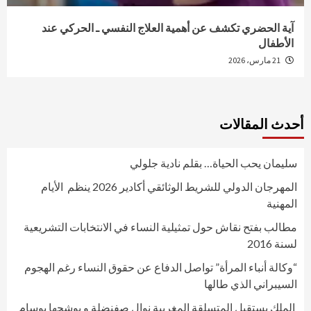
آية الحضري تكشف عن أهمية العلاج النفسي ـ الحركي عند
الأطفال
21 مارس، 2026
أحدث المقالات
سليمان يحب الحياة… بقلم نادية جلولي
المهرجان الدولي للشريط الوثائقي أكادير 2026 ينظم الأيام
المهنية
مطالب بفتح نقاش حول تمثيلية النساء في الانتخابات التشريعية
لسنة 2016
“وكالة أنباء المرأة” تواصل الدفاع عن حقوق النساء رغم الهجوم
السيبراني الذي طالها
الملك يستقبل المتسلقة المغربية نوال صفنضلة و يوشحها بوسام