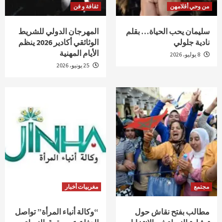
من وحي أقلامهن
ثقافة و فن
سليمان يحب الحياة… بقلم
المهرجان الدولي للشريط
نادية جلولي
الوثائقي أكادير 2026 ينظم
الأيام المهنية
8 يوليو، 2026
25 يونيو، 2026
مجتمع
مغربيات أخبار
مطالب بفتح نقاش حول
“وكالة أنباء المرأة” تواصل