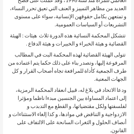
العديد من مظاهر التمييز و العنف التي تعيق تحرر النساء،
و تمتعهن بكامل حقوقهن الإنسانية، سواء على مستوى
التشريعات أو السياسات العمومية.
تتشكل المحكمة النسائية هذه الدورة ثلاث
هيئات : الهيئة
القضائية و هيئة الخبراء و الخبيرات و هيئة الدفاع .
تتولى الهيئة القضائية لهذه المحكمة البت في المطالب
المرفوعة إليها، وتصدر بناء على ذلك حكما يتم اعتماده من
طرف الجمعية كأداة للمرافعة تجاه أصحاب القرار و كل
الجهات المعنية.
ودعا الاتحاد في بلاغ له، قبيل انعقاد المحكمة الرمزية،
إلى اعتماد المساواة بين الجنسين مبدءا ناظما ومؤثرا
لفلسفتها ولكل مقتضياتها، و القطع مع التدبدب و
الازدواجية و التناقض في موادها، و كذا إلغاء الاستثناءات و
أنصاف الحلول و الثغرات السانحة على الالتفاف على
القانون.