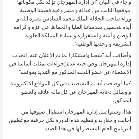
و جاء في البيان “أن إدارة المهرجان تؤكد بكل مكوناتها
موقفها الثابت من عدالة و مشروعية قضيتنا الوطنية،
وراء صاحب الجلالة الملك محمد السادس نصرة الله و
أيده لتحصين مقدساتنا العليا و الحفاظ عن عزة و كرامة
الوطن و أمنه و استقراره و سيادة المملكة العلوية
الشريفة و وحدتها الوطنية”.
وأضافت أنه “شجبا واستنكارا لما تم الإعلان عنه، اتخذت
إدارة المهرجان وفي حينه عدة إجراءات تمثلت أساسا في
الاستغناء عن عضو اللجنة المذكور مع التنديد بموقفه”.
كما أوضحت أنه تم التشطيب في كل المواقع الالكترونية
و وسائل دعاية المهرجان عن كل ماله علاقة بالعضو
المذكور.
هذا، وستواصل إدارة المهرجان استقبال ضيوفها من
أجانب و مغاربة و تنظيم هذه الدورة بكل حرفية مع تطبيق
البرنامج العام المسطر لها في هذا الصدد.