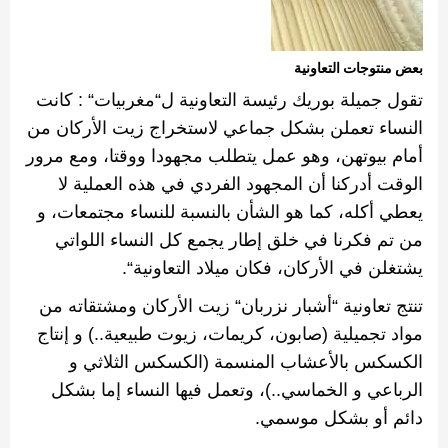
بعض منتوجات التعاونية
تقول
جميلة بوريك رئيسة التعاونية ل
“
مغربيات
“
‬
‫:‬
كانت
النساء
تعملن بشكل جماعي لاستخراج
زيت الأركان من
أمام بيوتهن، وهو عمل يتطلب مجهودا ووقتا، ومع مرور
الوقت أدركنا أن المجهود الفردي في هذه العملية لا
يعطي أكله، كما هو الشأن بالنسبة للنساء مجتمعات، و
من تم فكرنا في خلق إطار يجمع كل النساء اللواتي
يشتغلن في الأركان، فكان ميلاد التعاونية
“
‬.
تنتج تعاونية
“
أشبار نزربان
“
‬
زيت الأركان ومشتقاته من
مواد تجميلية
(
صابون، كريمات، زيوت طبيعية‫
..
)
‬
و إنتاج
الكسكس بالأعشاب المنسمة
(
الكسكس الثلاثي و
الرباعي و الخماسي‫
..
)
، وتعمل فيها النساء إما بشكل
دائم أو بشكل موسمي
. ‬