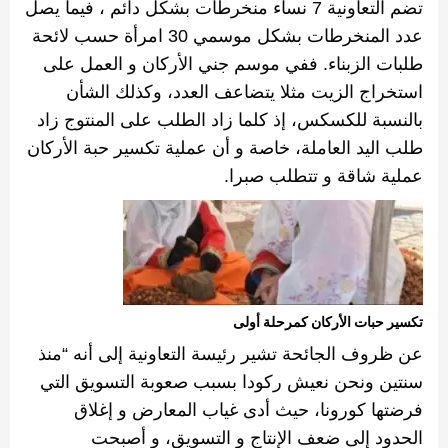
تضم التعاونية
7
نساء منخرطات بشكل دائم ، فيما يصل
عدد المنخرطات بشكل موسمي
30
امرأة حسب لائحة
طلبات الزبناء
.
ففي موسم جني الأركان و العمل على
استخراج الزيت مثلا يتضاعف العدد، وكذلك الشأن
بالنسبة للكسكس، إذ كلما زاد الطلب على المنتوج زاد
طلب اليد العاملة، خاصة و أن عملية
تكسير
حبة الأركان
عملية شاقة و
تتطلب صبرا.
تكسير حبات الأركان كمرحلة أولى
عن ظروف الجائحة تشير رئيسة التعاونية إلى أنه
“
منذ
سنتين ونحن نعيش ركودا بسبب صعوبة التسويق التي
فرضتها كورونا، حيث أدى غياب المعارض و إغلاق
الحدود إلى ضعف الإنتاج و التسويق، و أصبحت