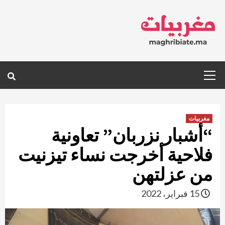
Ski
t
conten
Primary
Menu
مغربيات
“أشبار نزربان” تعاونية
فلاحية أخرجت نساء تيزنيت
من عزلتهن
15 فبراير، 2022