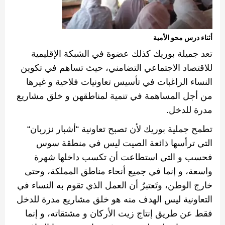
أثناء درس محو الأمية
تعد
جميلة
بوريك
كذلك
عضوة
في
الشبكة الإقليمية
للاقتصاد الاجتماعي التضامني، حيث تساهم في تكوين
النساء الراغبات في تأسيس تعاونيات فلاحية و غيرها
من أجل المساهمة في تنمية لمناطقهن و خلق مشاريع
مدرة للدخل
.
تطمح جملية بوريك لأن تصبح تعاونية
“
أشبار نزربان
“‬
التي
ترأسها
ذائعة
الصيت
ليس
في
منطقة
سوس
فحسب و التي استطاعت أن تكسب داخلها شهرة
واسعة، و إنما في جميع أنحاء مناطق المملكة، وحتى
خارج الوطن، وتَعتبرُ أن العمل الذي تقوم به النساء في
التعاونية ليس الهدف منه هو خلق مشاريع مدرة للدخل
فقط عن طريق إنتاج زيت الأركان و مشتقاته، و إنما