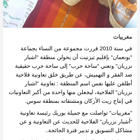
مغربيات
في سنة
2010
قررت مجموعة من النساء بجماعة
“
بونعمان
“
‬
بإقليم تيزنيت أن يحولن منطقة
“
اشبار
نزربان
“‬
وتعني
“
ساحة حرب
“
‬
إلى ساحة حرب حقيقية
ضد الفقر و التهميش‫، عن طريق خلق تعاونية فلاحية
أطلقن عليها نفس اسم ‬المنطقة
:
‬
تعاونية
“
اشبار
نزربان
“‬
الفلاحية
‫،
ليجعلن
منها واحدة من أكبر التعاونيات
في إنتاج زيت الأركان ومشتقاته بمنطقة سوس.
“
مغربيات
“‬
تواصلت
مع
جميلة
بوريك
رئيسة
تعاونية
“
أشبار نزربان
“
‬
الفلاحية للحديث عن التعاونية و عن
مشاكل التسويق و تدبير فترة الجائحة‫
..